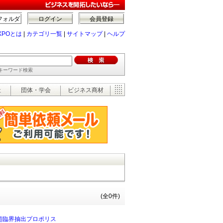
フォルダ
ログイン
会員登録
XPOとは
|
カテゴリ一覧
|
サイトマップ
|
ヘルプ
でキーワード検索
祉
団体・学会
ビジネス商材
(全0件)
超臨界抽出プロポリス