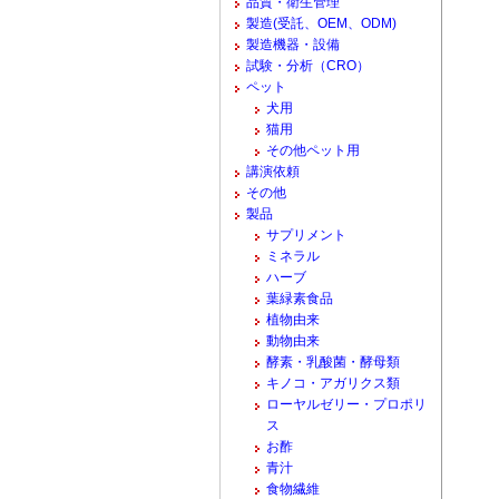
品質・衛生管理
製造(受託、OEM、ODM)
製造機器・設備
試験・分析（CRO）
ペット
犬用
猫用
その他ペット用
講演依頼
その他
製品
サプリメント
ミネラル
ハーブ
葉緑素食品
植物由来
動物由来
酵素・乳酸菌・酵母類
キノコ・アガリクス類
ローヤルゼリー・プロポリ
ス
お酢
青汁
食物繊維