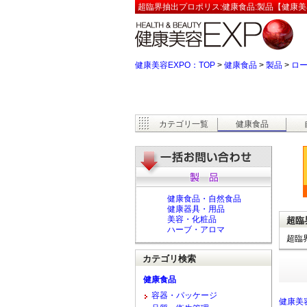
超臨界抽出プロポリス:健康食品:製品【健康美
健康美容EXPO：TOP
>
健康食品
>
製品
>
ロ
カテゴリ一覧
健康食品
健康食品・自然食品
健康器具・用品
美容・化粧品
超臨
ハーブ・アロマ
超臨
カテゴリ検索
健康食品
容器・パッケージ
健康美容