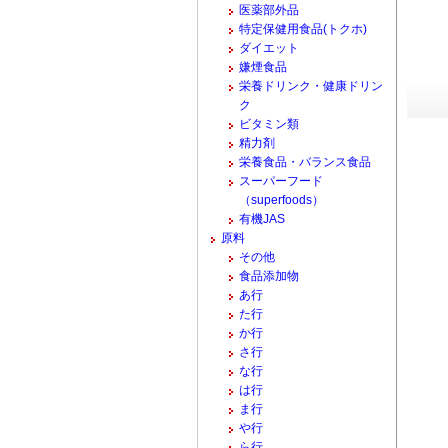
医薬部外品
特定保健用食品(トクホ)
ダイエット
嫌煙食品
栄養ドリンク・健康ドリン
ク
ビタミン類
精力剤
栄養食品・バランス食品
スーパーフード
（superfoods）
有機JAS
原料
その他
食品添加物
あ行
た行
か行
さ行
な行
は行
ま行
や行
ら行