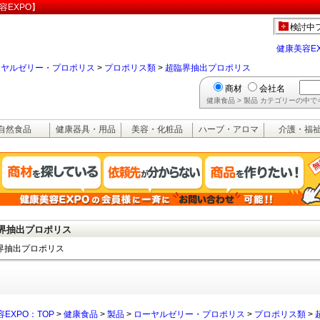
容EXPO】
検討中
健康美容E
ーヤルゼリー・プロポリス
>
プロポリス類
>
超臨界抽出プロポリス
商材
会社名
健康食品 > 製品 カテゴリーの中
自然食品
健康器具・用品
美容・化粧品
ハーブ・アロマ
介護・福
界抽出プロポリス
界抽出プロポリス
EXPO：TOP
>
健康食品
>
製品
>
ローヤルゼリー・プロポリス
>
プロポリス類
>