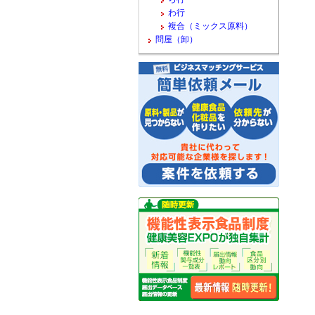
わ行
複合（ミックス原料）
問屋（卸）