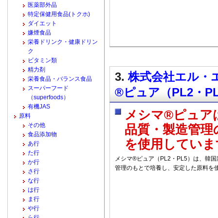
医薬部外品
特定保健用食品(トクホ)
ダイエット
嫌煙食品
栄養ドリンク・健康ドリン
ク
ビタミン類
精力剤
3.
株式会社エル・エ
栄養食品・バランス食品
スーパーフード
®ピュア（PL2・P
（superfoods）
有機JAS
メシマ®ピュア
原料
その他
品質・製造管理
食品添加物
を使用していま
あ行
た行
メシマ®ピュア（PL2・PL5）は、
か行
管理のもとで培養し、安定した原料を
さ行
な行
は行
ま行
や行
ら行