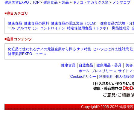
健康美容EXPO：TOP
>
健康食品
>
製品
>
キノコ・アガリクス類
>
メシマコブ
■注目カテゴリ
健康食品
健康食品の原料
健康食品の受託製造（OEM）
健康食品の試験・分
ール
グルコサミン
コンドロイチン
特定保健用食品（トクホ）
機能性成分
■注目コンテンツ
化粧品で使われるナノの元祖企業から探る ナノ特集
ヒハツとは冷え性対策 注
健康美容EXPOニュース
健康食品
│
自然食品
│
健康用品・器具
│
美容
ホーム
|
プレスリリース
|
サイトマ
Cookieポリシー
|
利用規約
|
個人情報保
Copyright© 2005-2026
健康美容