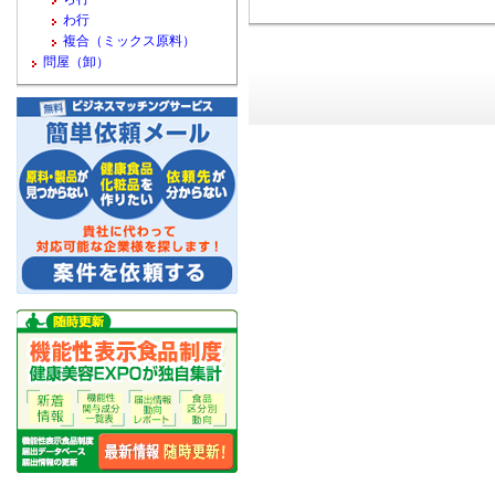
わ行
複合（ミックス原料）
問屋（卸）