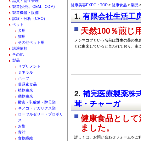
品質・衛生管理
健康美容EXPO：TOP
>
健康食品
>
製品
製造(受託、OEM、ODM)
製造機器・設備
1.
有限会社生活工房
試験・分析（CRO）
ペット
天然100％煎じ
犬用
猫用
メシマコブという名前は野生の桑の生
その他ペット用
とに由来していると言われており、主
講演依頼
その他
製品
サプリメント
ミネラル
ハーブ
葉緑素食品
植物由来
2.
補完医療製薬株式
動物由来
茸・チャーガ
酵素・乳酸菌・酵母類
キノコ・アガリクス類
ローヤルゼリー・プロポリ
健康食品として
ス
ました。
お酢
青汁
詳しくは、お問い合わせフォームをご
食物繊維