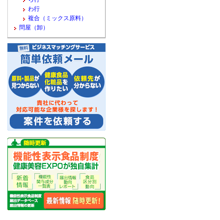
わ行
複合（ミックス原料）
問屋（卸）