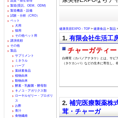
品質・衛生管理
製造(受託、OEM、ODM)
製造機器・設備
試験・分析（CRO）
ペット
犬用
健康美容EXPO：TOP
>
健康食品
>
製品
猫用
その他ペット用
1.
有限会社生活工房
講演依頼
その他
チャーガティー
製品
サプリメント
白樺茸（カバノアナタケ）とは、サビ
ミネラル
（タケカンバ）などの生木に寄生し、
ハーブ
葉緑素食品
植物由来
動物由来
酵素・乳酸菌・酵母類
キノコ・アガリクス類
ローヤルゼリー・プロポリ
ス
2.
補完医療製薬株式
お酢
茸・チャーガ
青汁
食物繊維