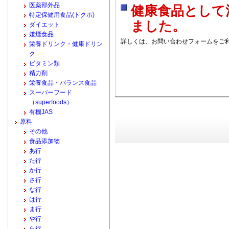
医薬部外品
健康食品として
特定保健用食品(トクホ)
ました。
ダイエット
嫌煙食品
詳しくは、お問い合わせフォームをご
栄養ドリンク・健康ドリン
ク
ビタミン類
精力剤
栄養食品・バランス食品
スーパーフード
（superfoods）
有機JAS
原料
その他
食品添加物
あ行
た行
か行
さ行
な行
は行
ま行
や行
ら行