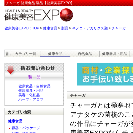
チャーガ:健康食品:製品【健康美容EXPO】
健康美容EXPO：TOP
>
健康食品
>
製品
>
キノコ・アガリクス類
>
チャーガ
カテゴリ一覧
健康食品
自然食品
健康器具・用品
健康食品・自然食品
健康器具・用品
美容・化粧品
チャーガ
ハーブ・アロマ
チャーガとは極寒地
カテゴリ検索
アナタケの菌核のこ
健康食品
の作品にチャーガが
容器・パッケージ
康美容EXPOなら