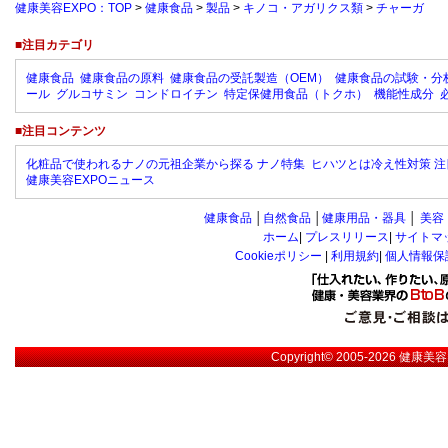
健康美容EXPO：TOP
>
健康食品
>
製品
>
キノコ・アガリクス類
>
チャーガ
■注目カテゴリ
健康食品
健康食品の原料
健康食品の受託製造（OEM）
健康食品の試験・分
ール
グルコサミン
コンドロイチン
特定保健用食品（トクホ）
機能性成分
■注目コンテンツ
化粧品で使われるナノの元祖企業から探る ナノ特集
ヒハツとは冷え性対策 注
健康美容EXPOニュース
健康食品
│
自然食品
│
健康用品・器具
│
美容
ホーム
|
プレスリリース
|
サイトマ
Cookieポリシー
|
利用規約
|
個人情報保
Copyright© 2005-2026
健康美容