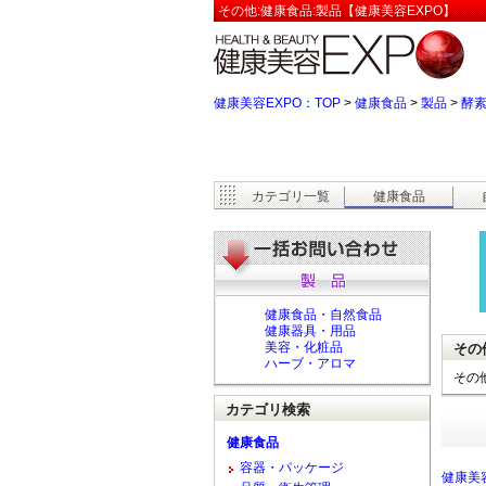
その他:健康食品:製品【健康美容EXPO】
健康美容EXPO：TOP
>
健康食品
>
製品
>
酵
カテゴリ一覧
健康食品
健康食品・自然食品
健康器具・用品
美容・化粧品
その
ハーブ・アロマ
その
カテゴリ検索
健康食品
容器・パッケージ
健康美容