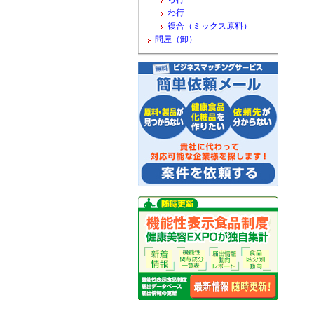
わ行
複合（ミックス原料）
問屋（卸）