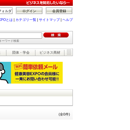
フォルダ
ログイン
会員登録
XPOとは
|
カテゴリ一覧
|
サイトマップ
|
ヘルプ
でキーワード検索
祉
団体・学会
ビジネス商材
(全0件)