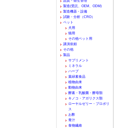
品質・衛生管理
製造(受託、OEM、ODM)
製造機器・設備
試験・分析（CRO）
ペット
犬用
猫用
その他ペット用
講演依頼
その他
製品
サプリメント
ミネラル
ハーブ
葉緑素食品
植物由来
動物由来
酵素・乳酸菌・酵母類
キノコ・アガリクス類
ローヤルゼリー・プロポリ
ス
お酢
青汁
食物繊維