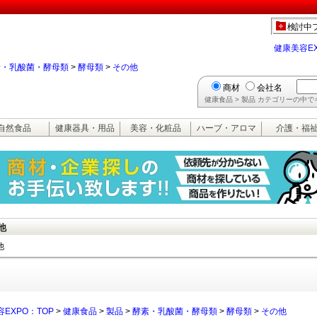
検討中
健康美容E
素・乳酸菌・酵母類
>
酵母類
>
その他
商材
会社名
健康食品 > 製品 カテゴリーの中
自然食品
健康器具・用品
美容・化粧品
ハーブ・アロマ
介護・福
他
他
EXPO：TOP
>
健康食品
>
製品
>
酵素・乳酸菌・酵母類
>
酵母類
>
その他