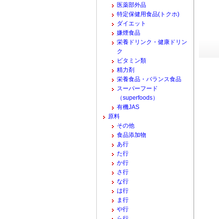
医薬部外品
特定保健用食品(トクホ)
ダイエット
嫌煙食品
栄養ドリンク・健康ドリン
ク
ビタミン類
精力剤
栄養食品・バランス食品
スーパーフード
（superfoods）
有機JAS
原料
その他
食品添加物
あ行
た行
か行
さ行
な行
は行
ま行
や行
ら行