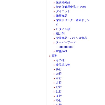
医薬部外品
特定保健用食品(トクホ)
ダイエット
嫌煙食品
栄養ドリンク・健康ドリン
ク
ビタミン類
精力剤
栄養食品・バランス食品
スーパーフード
（superfoods）
有機JAS
原料
その他
食品添加物
あ行
た行
か行
さ行
な行
は行
ま行
や行
ら行