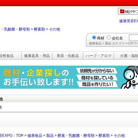
検討中
健康美容E
素・乳酸菌・酵母類
>
酵素類
>
その他
商材
会社名
健康食品 > 製品 カテゴリーの中
自然食品
健康器具・用品
美容・化粧品
ハーブ・アロマ
介護・福
他
他
EXPO：TOP
>
健康食品
>
製品
>
酵素・乳酸菌・酵母類
>
酵素類
>
その他