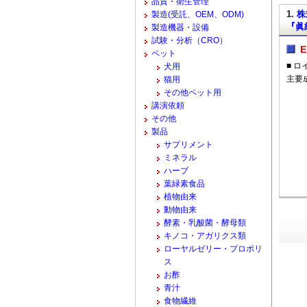
品質・衛生管理
1.
株
製造(受託、OEM、ODM)
『眞
製造機器・設備
試験・分析（CRO）
ペット
■ ロイ
犬用
主要
猫用
その他ペット用
講演依頼
その他
製品
サプリメント
ミネラル
ハーブ
葉緑素食品
植物由来
動物由来
酵素・乳酸菌・酵母類
キノコ・アガリクス類
ローヤルゼリー・プロポリ
ス
お酢
青汁
食物繊維