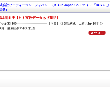
式会社ビーティージン・ジャパン （BTGin Japan Co.,Ltd.） / 『ROYAL_G
紅参』
ED&高血圧【ヒト実験データあり商品】
ヤルG3 300 ------------------------------ 【内容】 ◎ 製品構成：１箱／2g×10本 ◎
成分：酵素紅参エキス末, 難．．．