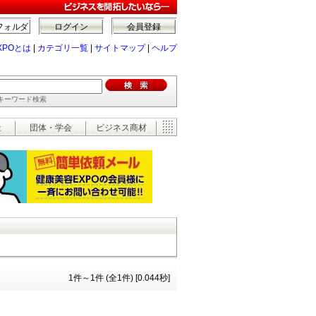
フォルダ
ログイン
会員登録
XPOとは
|
カテゴリ一覧
|
サイトマップ
|
ヘルプ
でキーワード検索
祉
団体・学会
ビジネス商材
1件～1件 (全1件) [0.044秒]