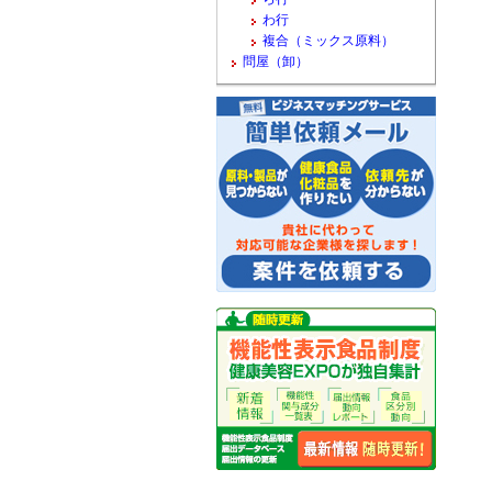
わ行
複合（ミックス原料）
問屋（卸）