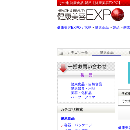
その他:健康食品:製品【健康美容EXPO】
健康美容EXPO：TOP
>
健康食品
>
製品
>
酵
カテゴリ一覧
健康食品
健康食品・自然食品
健康器具・用品
美容・化粧品
その
ハーブ・アロマ
その
カテゴリ検索
健康食品
容器・パッケージ
健康美容