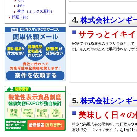
わ行
複合（ミックス原料）
問屋（卸）
4.
株式会社シンギー
サラっとイキイ
家庭で作れる最強のサラサラ食として「
倒、そんな方のために手間隙をかけず
5.
株式会社シンギー
美味しく日々の
希少な高麗人参の果実を、毎日飲みやす
有効成分「ジンセノサイド」を1包21m