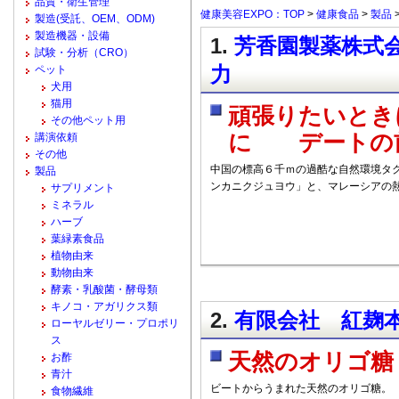
品質・衛生管理
健康美容EXPO：TOP
>
健康食品
>
製品
製造(受託、OEM、ODM)
製造機器・設備
1.
芳香園製薬株式会
試験・分析（CRO）
力
ペット
犬用
猫用
頑張りたいと
その他ペット用
に デートの
講演依頼
その他
中国の標高６千ｍの過酷な自然環境タ
製品
ンカニクジュヨウ」と、マレーシアの
サプリメント
ミネラル
ハーブ
葉緑素食品
植物由来
動物由来
酵素・乳酸菌・酵母類
キノコ・アガリクス類
2.
有限会社 紅麹本
ローヤルゼリー・プロポリ
ス
天然のオリゴ糖
お酢
青汁
ビートからうまれた天然のオリゴ糖。
食物繊維