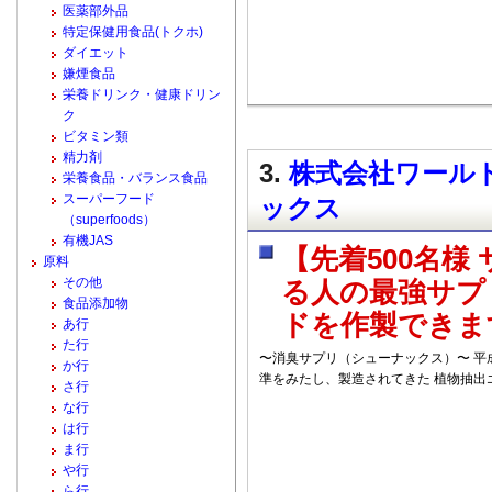
医薬部外品
特定保健用食品(トクホ)
ダイエット
嫌煙食品
栄養ドリンク・健康ドリン
ク
ビタミン類
精力剤
3.
株式会社ワールドコ
栄養食品・バランス食品
スーパーフード
ックス
（superfoods）
有機JAS
【先着500名様
原料
その他
る人の最強サプ
食品添加物
ドを作製できま
あ行
た行
〜消臭サプリ（シューナックス）〜 平
か行
準をみたし、製造されてきた 植物抽出
さ行
な行
は行
ま行
や行
ら行