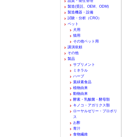
品質・衛生管理
製造(受託、OEM、ODM)
製造機器・設備
試験・分析（CRO）
ペット
犬用
猫用
その他ペット用
講演依頼
その他
製品
サプリメント
ミネラル
ハーブ
葉緑素食品
植物由来
動物由来
酵素・乳酸菌・酵母類
キノコ・アガリクス類
ローヤルゼリー・プロポリ
ス
お酢
青汁
食物繊維