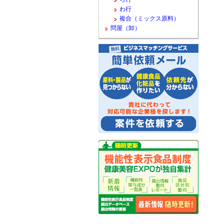
わ行
複合（ミックス原料）
問屋（卸）