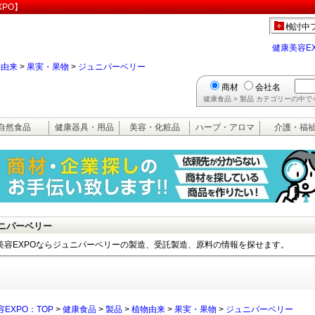
PO】
検討中
健康美容E
物由来
>
果実・果物
>
ジュニパーベリー
商材
会社名
健康食品 > 製品 カテゴリーの中
自然食品
健康器具・用品
美容・化粧品
ハーブ・アロマ
介護・福
ニパーベリー
美容EXPOならジュニパーベリーの製造、受託製造、原料の情報を探せます。
EXPO：TOP
>
健康食品
>
製品
>
植物由来
>
果実・果物
>
ジュニパーベリー