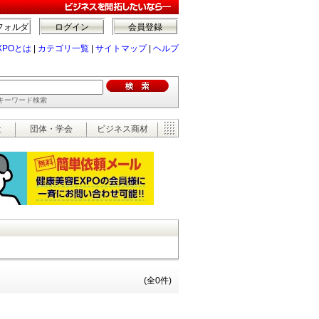
フォルダ
ログイン
会員登録
XPOとは
|
カテゴリ一覧
|
サイトマップ
|
ヘルプ
でキーワード検索
祉
団体・学会
ビジネス商材
(全0件)