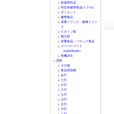
医薬部外品
特定保健用食品(トクホ)
ダイエット
嫌煙食品
栄養ドリンク・健康ドリン
ク
ビタミン類
精力剤
栄養食品・バランス食品
スーパーフード
（superfoods）
有機JAS
原料
その他
食品添加物
あ行
た行
か行
さ行
な行
は行
ま行
や行
ら行