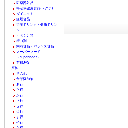
医薬部外品
特定保健用食品(トクホ)
ダイエット
嫌煙食品
栄養ドリンク・健康ドリン
ク
ビタミン類
精力剤
栄養食品・バランス食品
スーパーフード
（superfoods）
有機JAS
原料
その他
食品添加物
あ行
た行
か行
さ行
な行
は行
ま行
や行
ら行