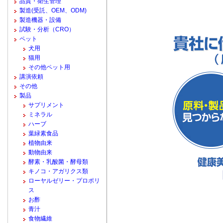
品質・衛生管理
製造(受託、OEM、ODM)
製造機器・設備
試験・分析（CRO）
ペット
犬用
猫用
その他ペット用
講演依頼
その他
製品
サプリメント
ミネラル
ハーブ
葉緑素食品
植物由来
動物由来
酵素・乳酸菌・酵母類
キノコ・アガリクス類
ローヤルゼリー・プロポリ
ス
お酢
青汁
食物繊維