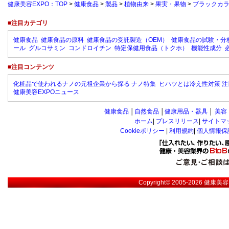
健康美容EXPO：TOP
>
健康食品
>
製品
>
植物由来
>
果実・果物
>
ブラックカ
■注目カテゴリ
健康食品
健康食品の原料
健康食品の受託製造（OEM）
健康食品の試験・分
ール
グルコサミン
コンドロイチン
特定保健用食品（トクホ）
機能性成分
■注目コンテンツ
化粧品で使われるナノの元祖企業から探る ナノ特集
ヒハツとは冷え性対策 注
健康美容EXPOニュース
健康食品
│
自然食品
│
健康用品・器具
│
美容
ホーム
|
プレスリリース
|
サイトマ
Cookieポリシー
|
利用規約
|
個人情報保
Copyright© 2005-2026
健康美容