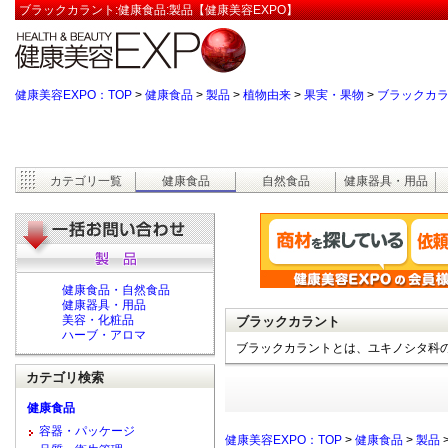
ブラックカラント:健康食品:製品【健康美容EXPO】
健康美容EXPO：TOP
>
健康食品
>
製品
>
植物由来
>
果実・果物
>
ブラックカ
カテゴリ一覧
健康食品
自然食品
健康器具・用品
健康食品・自然食品
健康器具・用品
美容・化粧品
ブラックカラント
ハーブ・アロマ
ブラックカラントとは、ユキノシタ科
カテゴリ検索
健康食品
容器・パッケージ
健康美容EXPO：TOP
>
健康食品
>
製品