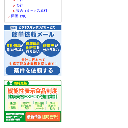
わ行
複合（ミックス原料）
問屋（卸）