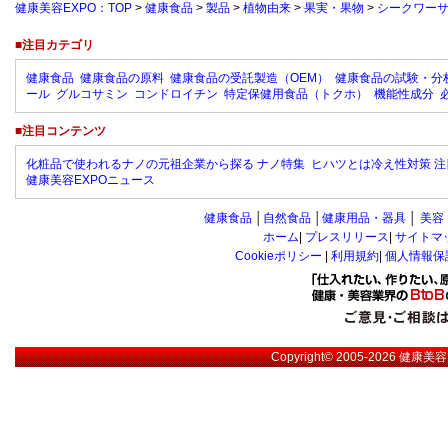
健康美容EXPO：TOP
>
健康食品
>
製品
>
植物由来
>
果実・果物
>
シークワー
■注目カテゴリ
健康食品
健康食品の原料
健康食品の受託製造（OEM）
健康食品の試験・分
ール
グルコサミン
コンドロイチン
特定保健用食品（トクホ）
機能性成分
■注目コンテンツ
化粧品で使われるナノの元祖企業から探る ナノ特集
ヒハツとは冷え性対策 注
健康美容EXPOニュース
健康食品
│
自然食品
│
健康用品・器具
│
美容
ホーム
|
プレスリリース
|
サイトマ
Cookieポリシー
|
利用規約
|
個人情報保
Copyright© 2005-2026
健康美容