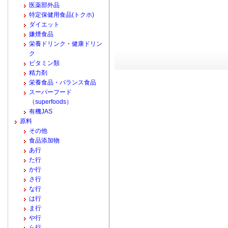
医薬部外品
特定保健用食品(トクホ)
ダイエット
嫌煙食品
栄養ドリンク・健康ドリン
ク
ビタミン類
精力剤
栄養食品・バランス食品
スーパーフード
（superfoods）
有機JAS
原料
その他
食品添加物
あ行
た行
か行
さ行
な行
は行
ま行
や行
ら行