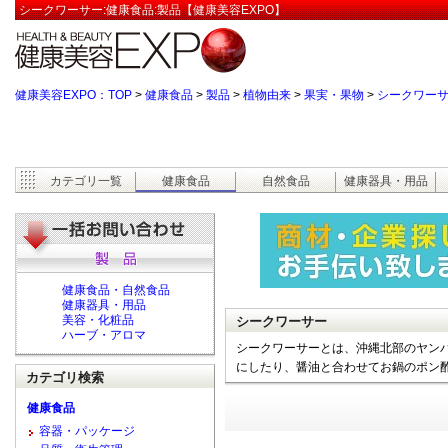
シークワーサー:健康食品:製品【健康美容EXPO】
健康美容EXPO：TOP
>
健康食品
>
製品
>
植物由来
>
果実・果物
>
シークワー
カテゴリ一覧
健康食品
自然食品
健康器具・用品
健康食品・自然食品
健康器具・用品
美容・化粧品
シークワーサー
ハーブ・アロマ
シークワーサーとは、沖縄北部のヤンバ
にしたり、醤油と合わせてお鍋のポン
カテゴリ検索
健康食品
容器・パッケージ