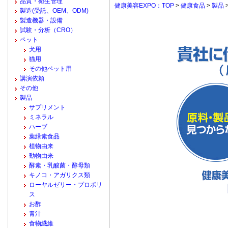
品質・衛生管理
健康美容EXPO：TOP
>
健康食品
>
製品
製造(受託、OEM、ODM)
製造機器・設備
試験・分析（CRO）
ペット
犬用
猫用
その他ペット用
講演依頼
その他
製品
サプリメント
ミネラル
ハーブ
葉緑素食品
植物由来
動物由来
酵素・乳酸菌・酵母類
キノコ・アガリクス類
ローヤルゼリー・プロポリ
ス
お酢
青汁
食物繊維