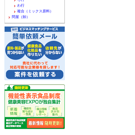
わ行
複合（ミックス原料）
問屋（卸）