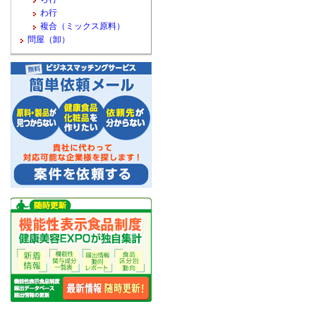
わ行
複合（ミックス原料）
問屋（卸）