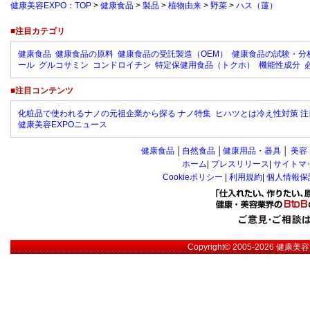
健康美容EXPO：TOP
>
健康食品
>
製品
>
植物由来
>
野菜
>
ハス（蓮）
■注目カテゴリ
健康食品
健康食品の原料
健康食品の受託製造（OEM）
健康食品の試験・分
ール
グルコサミン
コンドロイチン
特定保健用食品（トクホ）
機能性成分
■注目コンテンツ
化粧品で使われるナノの元祖企業から探る ナノ特集
ヒハツとは冷え性対策 注
健康美容EXPOニュース
健康食品
│
自然食品
│
健康用品・器具
│
美容
ホーム
|
プレスリリース
|
サイトマ
Cookieポリシー
|
利用規約
|
個人情報保
Copyright© 2005-2026
健康美容