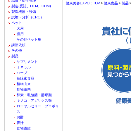
品質・衛生管理
健康美容EXPO：TOP
>
健康食品
>
製品
製造(受託、OEM、ODM)
製造機器・設備
試験・分析（CRO）
ペット
犬用
猫用
その他ペット用
講演依頼
その他
製品
サプリメント
ミネラル
ハーブ
葉緑素食品
植物由来
動物由来
酵素・乳酸菌・酵母類
キノコ・アガリクス類
ローヤルゼリー・プロポリ
ス
お酢
青汁
食物繊維