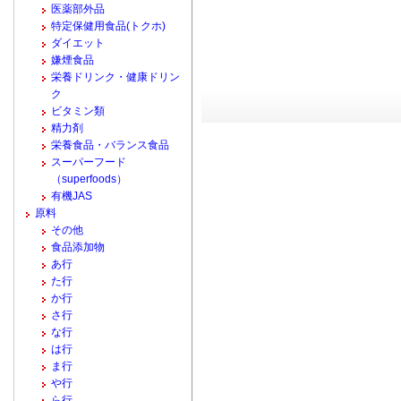
医薬部外品
特定保健用食品(トクホ)
ダイエット
嫌煙食品
栄養ドリンク・健康ドリン
ク
ビタミン類
精力剤
栄養食品・バランス食品
スーパーフード
（superfoods）
有機JAS
原料
その他
食品添加物
あ行
た行
か行
さ行
な行
は行
ま行
や行
ら行