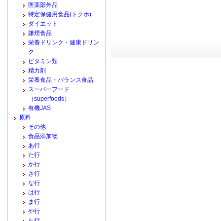
医薬部外品
特定保健用食品(トクホ)
ダイエット
嫌煙食品
栄養ドリンク・健康ドリン
ク
ビタミン類
精力剤
栄養食品・バランス食品
スーパーフード
（superfoods）
有機JAS
原料
その他
食品添加物
あ行
た行
か行
さ行
な行
は行
ま行
や行
ら行