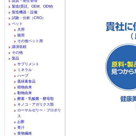
品質・衛生管理
製造(受託、OEM、ODM)
製造機器・設備
試験・分析（CRO）
ペット
犬用
猫用
その他ペット用
講演依頼
その他
製品
サプリメント
ミネラル
ハーブ
葉緑素食品
植物由来
動物由来
酵素・乳酸菌・酵母類
キノコ・アガリクス類
ローヤルゼリー・プロポリ
ス
お酢
青汁
食物繊維