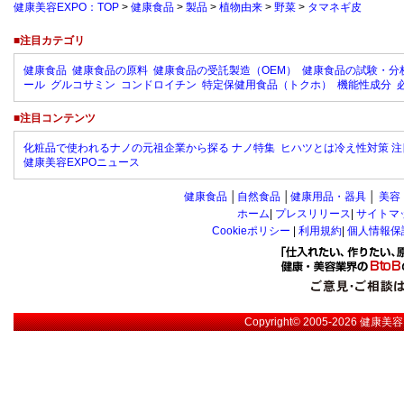
健康美容EXPO：TOP
>
健康食品
>
製品
>
植物由来
>
野菜
>
タマネギ皮
■注目カテゴリ
健康食品
健康食品の原料
健康食品の受託製造（OEM）
健康食品の試験・分
ール
グルコサミン
コンドロイチン
特定保健用食品（トクホ）
機能性成分
■注目コンテンツ
化粧品で使われるナノの元祖企業から探る ナノ特集
ヒハツとは冷え性対策 注
健康美容EXPOニュース
健康食品
│
自然食品
│
健康用品・器具
│
美容
ホーム
|
プレスリリース
|
サイトマ
Cookieポリシー
|
利用規約
|
個人情報保
Copyright© 2005-2026
健康美容