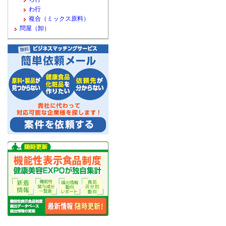
わ行
複合（ミックス原料）
問屋（卸）