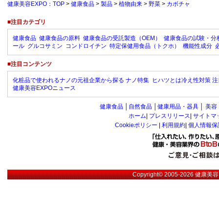
健康美容EXPO：TOP
>
健康食品
>
製品
>
植物由来
>
野菜
>
カボチャ
■注目カテゴリ
健康食品
健康食品の原料
健康食品の受託製造（OEM）
健康食品の試験・分
ール
グルコサミン
コンドロイチン
特定保健用食品（トクホ）
機能性成分
■注目コンテンツ
化粧品で使われるナノの元祖企業から探る ナノ特集
ヒハツとは冷え性対策 注
健康美容EXPOニュース
健康食品
│
自然食品
│
健康用品・器具
│
美容
ホーム
|
プレスリリース
|
サイトマ
Cookieポリシー
|
利用規約
|
個人情報保
Copyright© 2005-2026
健康美容