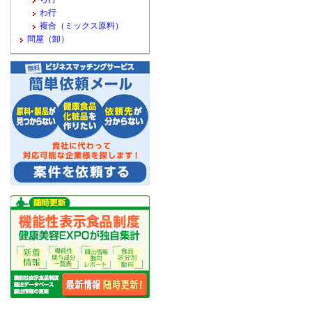
わ行
複合（ミックス原料）
問屋（卸）