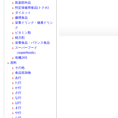
医薬部外品
特定保健用食品(トクホ)
ダイエット
嫌煙食品
栄養ドリンク・健康ドリン
ク
ビタミン類
精力剤
栄養食品・バランス食品
スーパーフード
（superfoods）
有機JAS
原料
その他
食品添加物
あ行
た行
か行
さ行
な行
は行
ま行
や行
ら行