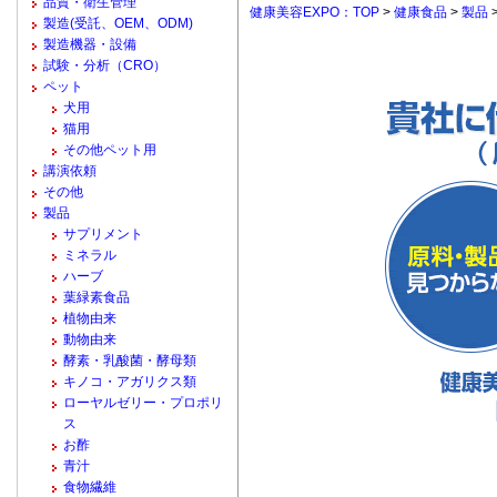
品質・衛生管理
健康美容EXPO：TOP
>
健康食品
>
製品
製造(受託、OEM、ODM)
製造機器・設備
試験・分析（CRO）
ペット
犬用
猫用
その他ペット用
講演依頼
その他
製品
サプリメント
ミネラル
ハーブ
葉緑素食品
植物由来
動物由来
酵素・乳酸菌・酵母類
キノコ・アガリクス類
ローヤルゼリー・プロポリ
ス
お酢
青汁
食物繊維