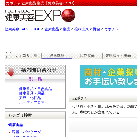
カボチャ:健康食品:製品【健康美容EXPO】
健康美容EXPO：TOP
>
健康食品
>
製品
>
植物由来
>
野菜
>
カボチャ
カテゴリ一覧
健康食品
自然食品
健康器具・用品
健康食品・自然食品
健康器具・用品
美容・化粧品
カボチャ
ハーブ・アロマ
ウリ科カボチャ属。緑黄色野菜。糖質
ム、繊維などが含まれている
カテゴリ検索
健康食品
容器・パッケージ