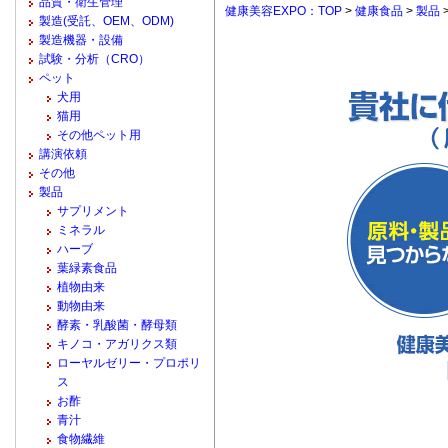
品質・衛生管理
健康美容EXPO：TOP
>
健康食品
>
製品
製造(受託、OEM、ODM)
製造機器・設備
試験・分析（CRO）
ペット
犬用
猫用
その他ペット用
講演依頼
その他
製品
サプリメント
ミネラル
ハーブ
葉緑素食品
植物由来
動物由来
酵素・乳酸菌・酵母類
キノコ・アガリクス類
ローヤルゼリー・プロポリ
ス
お酢
青汁
食物繊維