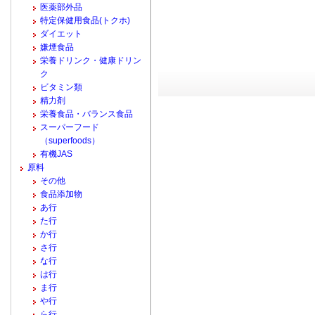
医薬部外品
特定保健用食品(トクホ)
ダイエット
嫌煙食品
栄養ドリンク・健康ドリン
ク
ビタミン類
精力剤
栄養食品・バランス食品
スーパーフード
（superfoods）
有機JAS
原料
その他
食品添加物
あ行
た行
か行
さ行
な行
は行
ま行
や行
ら行