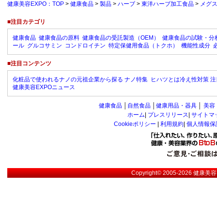
健康美容EXPO：TOP
>
健康食品
>
製品
>
ハーブ
>
東洋ハーブ加工食品
>
メグ
■注目カテゴリ
健康食品
健康食品の原料
健康食品の受託製造（OEM）
健康食品の試験・分
ール
グルコサミン
コンドロイチン
特定保健用食品（トクホ）
機能性成分
■注目コンテンツ
化粧品で使われるナノの元祖企業から探る ナノ特集
ヒハツとは冷え性対策 注
健康美容EXPOニュース
健康食品
│
自然食品
│
健康用品・器具
│
美容
ホーム
|
プレスリリース
|
サイトマ
Cookieポリシー
|
利用規約
|
個人情報保
Copyright© 2005-2026
健康美容