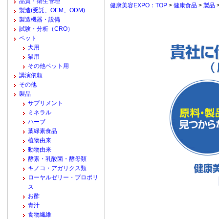
品質・衛生管理
健康美容EXPO：TOP
>
健康食品
>
製品
製造(受託、OEM、ODM)
製造機器・設備
試験・分析（CRO）
ペット
犬用
猫用
その他ペット用
講演依頼
その他
製品
サプリメント
ミネラル
ハーブ
葉緑素食品
植物由来
動物由来
酵素・乳酸菌・酵母類
キノコ・アガリクス類
ローヤルゼリー・プロポリ
ス
お酢
青汁
食物繊維