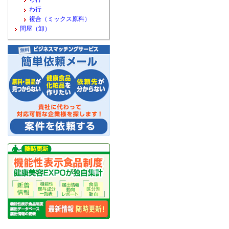
わ行
複合（ミックス原料）
問屋（卸）