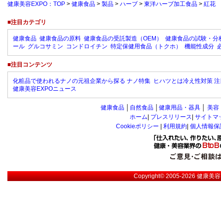
健康美容EXPO：TOP
>
健康食品
>
製品
>
ハーブ
>
東洋ハーブ加工食品
>
紅花
■注目カテゴリ
健康食品
健康食品の原料
健康食品の受託製造（OEM）
健康食品の試験・分
ール
グルコサミン
コンドロイチン
特定保健用食品（トクホ）
機能性成分
■注目コンテンツ
化粧品で使われるナノの元祖企業から探る ナノ特集
ヒハツとは冷え性対策 注
健康美容EXPOニュース
健康食品
│
自然食品
│
健康用品・器具
│
美容
ホーム
|
プレスリリース
|
サイトマ
Cookieポリシー
|
利用規約
|
個人情報保
Copyright© 2005-2026
健康美容