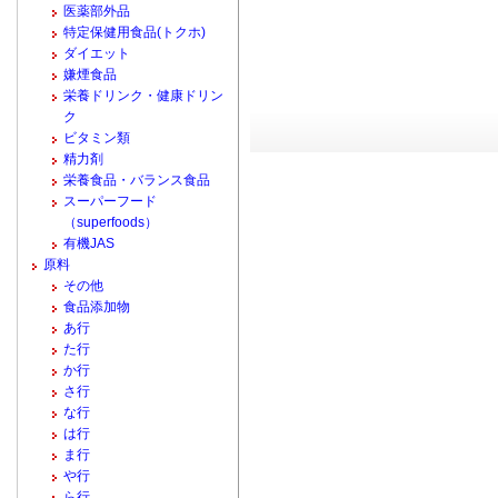
医薬部外品
特定保健用食品(トクホ)
ダイエット
嫌煙食品
栄養ドリンク・健康ドリン
ク
ビタミン類
精力剤
栄養食品・バランス食品
スーパーフード
（superfoods）
有機JAS
原料
その他
食品添加物
あ行
た行
か行
さ行
な行
は行
ま行
や行
ら行