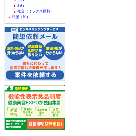
わ行
複合（ミックス原料）
問屋（卸）