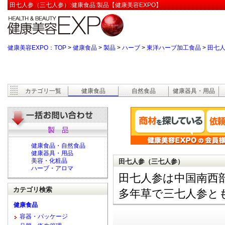
田七人参（三七人参）:健康食品:製品【健康美容EXPO】
健康美容EXPO：TOP
>
健康食品
>
製品
>
ハーブ
>
東洋ハーブ加工食品
>
田七
カテゴリ一覧
健康食品
自然食品
健康器具・用品
健康食品・自然食品
健康器具・用品
美容・化粧品
田七人参（三七人参）
ハーブ・アロマ
田七人参は中国南西
カテゴリ検索
多年草で三七人参と
健康食品
容器・パッケージ