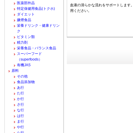
医薬部外品
血液の清らかな流れをサポートします。
特定保健用食品(トクホ)
用ください。
ダイエット
嫌煙食品
栄養ドリンク・健康ドリン
ク
ビタミン類
精力剤
栄養食品・バランス食品
スーパーフード
（superfoods）
有機JAS
原料
その他
食品添加物
あ行
た行
か行
さ行
な行
は行
ま行
や行
ら行