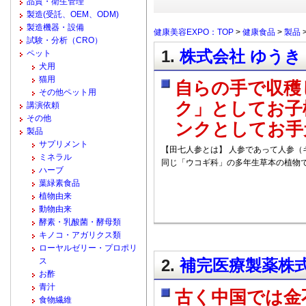
品質・衛生管理
製造(受託、OEM、ODM)
製造機器・設備
健康美容EXPO：TOP
>
健康食品
>
製品
試験・分析（CRO）
1.
株式会社 ゆうき 
ペット
犬用
猫用
自らの手で収穫
その他ペット用
ク」としてお子
講演依頼
その他
ンクとしてお手
製品
サプリメント
【田七人参とは】 人参であって人参（
ミネラル
同じ「ウコギ科」の多年生草本の植物
ハーブ
葉緑素食品
植物由来
動物由来
酵素・乳酸菌・酵母類
キノコ・アガリクス類
ローヤルゼリー・プロポリ
ス
2.
補完医療製薬株式
お酢
青汁
古く中国では金
食物繊維