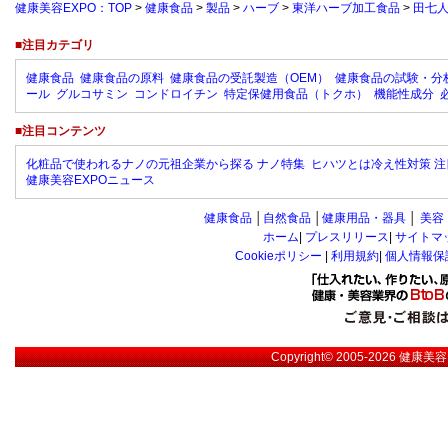
健康美容EXPO：TOP
>
健康食品
>
製品
>
ハーブ
>
東洋ハーブ加工食品
>
田七
■注目カテゴリ
健康食品
健康食品の原料
健康食品の受託製造（OEM）
健康食品の試験・分
ール
グルコサミン
コンドロイチン
特定保健用食品（トクホ）
機能性成分
■注目コンテンツ
化粧品で使われるナノの元祖企業から探る ナノ特集
ヒハツとは冷え性対策 注
健康美容EXPOニュース
健康食品
│
自然食品
│
健康用品・器具
│
美容
ホーム
|
プレスリリース
|
サイトマ
Cookieポリシー
|
利用規約
|
個人情報保
Copyright© 2005-2026
健康美容