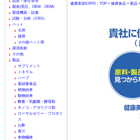
品質・衛生管理
健康美容EXPO：TOP
>
健康食品
>
製品
製造(受託、OEM、ODM)
製造機器・設備
試験・分析（CRO）
ペット
犬用
猫用
その他ペット用
講演依頼
その他
製品
サプリメント
ミネラル
ハーブ
葉緑素食品
植物由来
動物由来
酵素・乳酸菌・酵母類
キノコ・アガリクス類
ローヤルゼリー・プロポリ
ス
お酢
青汁
食物繊維