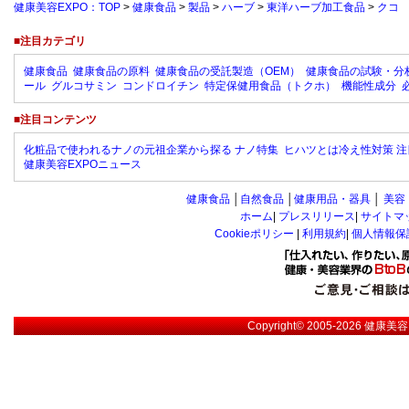
健康美容EXPO：TOP
>
健康食品
>
製品
>
ハーブ
>
東洋ハーブ加工食品
>
クコ
■注目カテゴリ
健康食品
健康食品の原料
健康食品の受託製造（OEM）
健康食品の試験・分
ール
グルコサミン
コンドロイチン
特定保健用食品（トクホ）
機能性成分
■注目コンテンツ
化粧品で使われるナノの元祖企業から探る ナノ特集
ヒハツとは冷え性対策 注
健康美容EXPOニュース
健康食品
│
自然食品
│
健康用品・器具
│
美容
ホーム
|
プレスリリース
|
サイトマ
Cookieポリシー
|
利用規約
|
個人情報保
Copyright© 2005-2026
健康美容