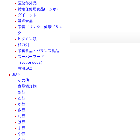
医薬部外品
特定保健用食品(トクホ)
ダイエット
嫌煙食品
栄養ドリンク・健康ドリン
ク
ビタミン類
精力剤
栄養食品・バランス食品
スーパーフード
（superfoods）
有機JAS
原料
その他
食品添加物
あ行
た行
か行
さ行
な行
は行
ま行
や行
ら行