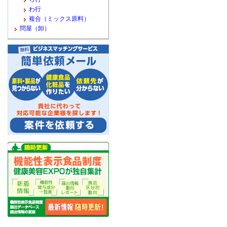
わ行
複合（ミックス原料）
問屋（卸）