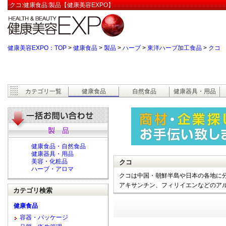
クコ:健康食品:製品【健康美容EXPO】
健康美容EXPO：TOP
>
健康食品
>
製品
>
ハーブ
>
東洋ハーブ加工食品
>
クコ
カテゴリ一覧
健康食品
自然食品
健康器具・用品
健康食品・自然食品
健康器具・用品
美容・化粧品
クコ
ハーブ・アロマ
クコは中国・朝鮮半島や日本の各地に
アキサンチン、フィリイエンなどのア
カテゴリ検索
健康食品
容器・パッケージ