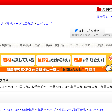
検討中
健康美容E
ーブ
>
東洋ハーブ加工食品
>
エゾウコギ
商材
会社名
健康食品 > 製品 カテゴリーの中
自然食品
健康器具・用品
美容・化粧品
ハーブ・アロマ
介護・福
ウコギ
ウコギとは、中国古代の数千年前から伝承されてきた薬用人参（朝鮮人参・高麗人
EXPO：TOP
>
健康食品
>
製品
>
ハーブ
>
東洋ハーブ加工食品
>
エゾウコギ