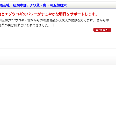
限会社 紅麹本舗 / クワ葉・実・刺五加粉末
桑とエゾウコギのパワーがすこやかな明日をサポートします。
刺五加(エゾウコギ）古来からの養生食品が現代人の健康を支えます。 昔から中
は桑の実は仙果といわれてきました。日．．．