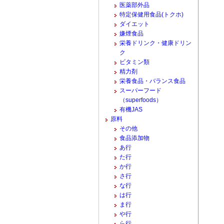
医薬部外品
特定保健用食品(トクホ)
ダイエット
嫌煙食品
栄養ドリンク・健康ドリン
ク
ビタミン類
精力剤
栄養食品・バランス食品
スーパーフード
（superfoods）
有機JAS
原料
その他
食品添加物
あ行
た行
か行
さ行
な行
は行
ま行
や行
ら行