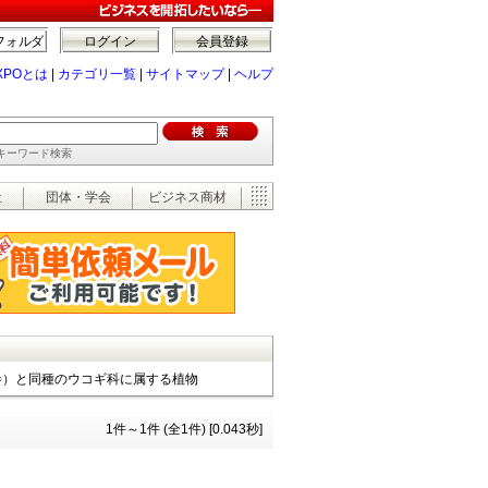
フォルダ
ログイン
会員登録
XPOとは
|
カテゴリ一覧
|
サイトマップ
|
ヘルプ
でキーワード検索
祉
団体・学会
ビジネス商材
参）と同種のウコギ科に属する植物
1件～1件 (全1件) [0.043秒]