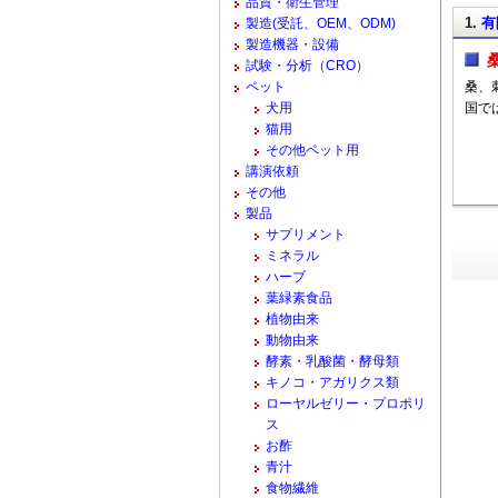
品質・衛生管理
1.
有
製造(受託、OEM、ODM)
製造機器・設備
試験・分析（CRO）
ペット
桑、
犬用
国で
猫用
その他ペット用
講演依頼
その他
製品
サプリメント
ミネラル
ハーブ
葉緑素食品
植物由来
動物由来
酵素・乳酸菌・酵母類
キノコ・アガリクス類
ローヤルゼリー・プロポリ
ス
お酢
青汁
食物繊維