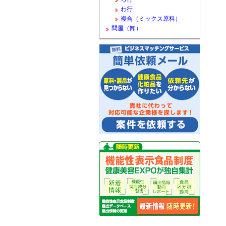
わ行
複合（ミックス原料）
問屋（卸）