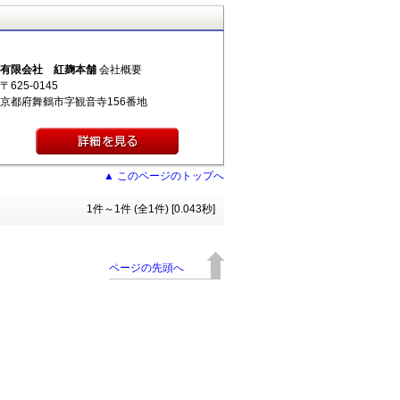
有限会社 紅麹本舗
会社概要
〒625-0145
京都府舞鶴市字観音寺156番地
▲ このページのトップへ
1件～1件 (全1件) [0.043秒]
ページの先頭へ