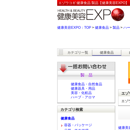
エゾウコギ:健康食品:製品【健康美容EXPO】
健康美容EXPO：TOP
>
健康食品
>
製品
>
ハ
カテゴリ一覧
健康食品
健康食品・自然食品
健康器具・用品
美容・化粧品
エゾ
ハーブ・アロマ
エゾ
カテゴリ検索
健康食品
容器・パッケージ
健康美容