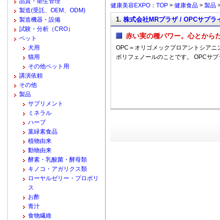
品質・衛生管理
健康美容EXPO：TOP
>
健康食品
>
製品
製造(受託、OEM、ODM)
1.
株式会社MRプラザ / OPCサプラ
製造機器・設備
試験・分析（CRO）
赤い実の種パワー。心とから
ペット
犬用
OPC＝オリゴメックプロアントシアニ
猫用
ポリフェノールのことです。 OPCサ
その他ペット用
講演依頼
その他
製品
サプリメント
ミネラル
ハーブ
葉緑素食品
植物由来
動物由来
酵素・乳酸菌・酵母類
キノコ・アガリクス類
ローヤルゼリー・プロポリ
ス
お酢
青汁
食物繊維