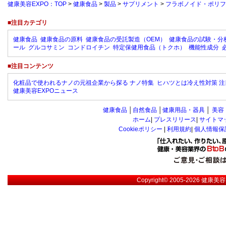
健康美容EXPO：TOP
>
健康食品
>
製品
>
サプリメント
>
フラボノイド・ポリフ
■注目カテゴリ
健康食品
健康食品の原料
健康食品の受託製造（OEM）
健康食品の試験・分
ール
グルコサミン
コンドロイチン
特定保健用食品（トクホ）
機能性成分
■注目コンテンツ
化粧品で使われるナノの元祖企業から探る ナノ特集
ヒハツとは冷え性対策 注
健康美容EXPOニュース
健康食品
│
自然食品
│
健康用品・器具
│
美容
ホーム
|
プレスリリース
|
サイトマ
Cookieポリシー
|
利用規約
|
個人情報保
Copyright© 2005-2026
健康美容