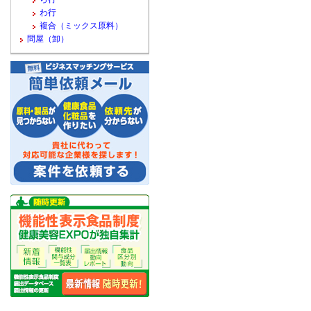
わ行
複合（ミックス原料）
問屋（卸）