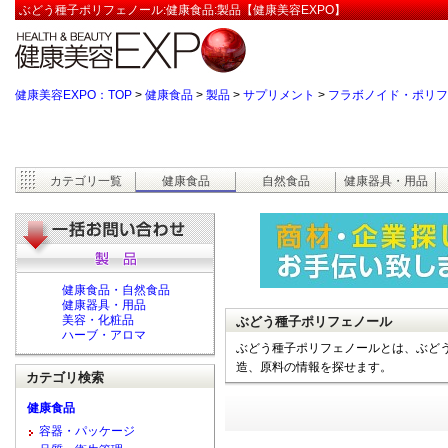
ぶどう種子ポリフェノール:健康食品:製品【健康美容EXPO】
健康美容EXPO：TOP
>
健康食品
>
製品
>
サプリメント
>
フラボノイド・ポリフ
カテゴリ一覧
健康食品
自然食品
健康器具・用品
健康食品・自然食品
健康器具・用品
美容・化粧品
ぶどう種子ポリフェノール
ハーブ・アロマ
ぶどう種子ポリフェノールとは、ぶどう
造、原料の情報を探せます。
カテゴリ検索
健康食品
容器・パッケージ