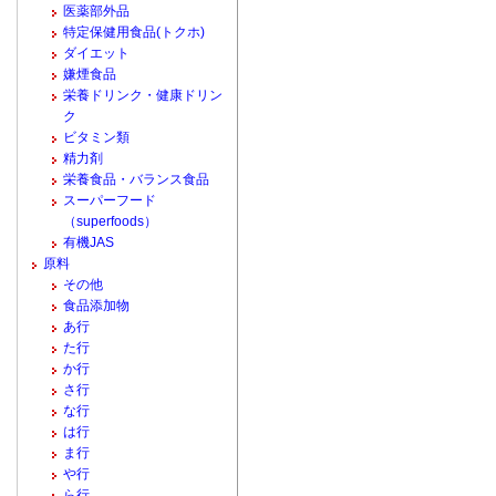
医薬部外品
特定保健用食品(トクホ)
ダイエット
嫌煙食品
栄養ドリンク・健康ドリン
ク
ビタミン類
精力剤
栄養食品・バランス食品
スーパーフード
（superfoods）
有機JAS
原料
その他
食品添加物
あ行
た行
か行
さ行
な行
は行
ま行
や行
ら行