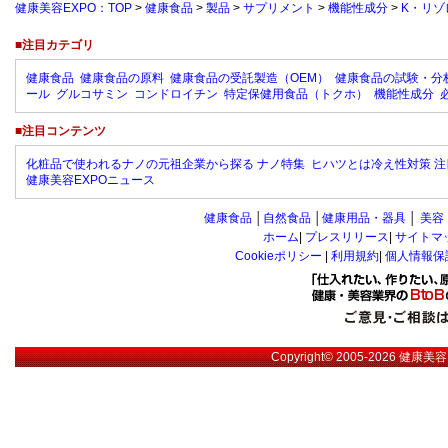
健康美容EXPO：TOP
>
健康食品
>
製品
>
サプリメント
>
機能性成分
>
K・リゾ
■注目カテゴリ
健康食品
健康食品の原料
健康食品の受託製造（OEM）
健康食品の試験・分
ール
グルコサミン
コンドロイチン
特定保健用食品（トクホ）
機能性成分
■注目コンテンツ
化粧品で使われるナノの元祖企業から探る ナノ特集
ヒハツとは冷え性対策 注
健康美容EXPOニュース
健康食品
│
自然食品
│
健康用品・器具
│
美容
ホーム
|
プレスリリース
|
サイトマ
Cookieポリシー
|
利用規約
|
個人情報保
Copyright© 2005-2026
健康美容