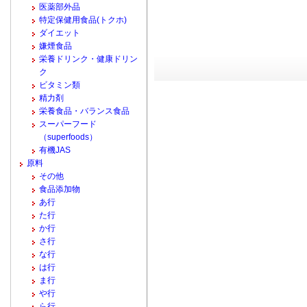
医薬部外品
特定保健用食品(トクホ)
ダイエット
嫌煙食品
栄養ドリンク・健康ドリン
ク
ビタミン類
精力剤
栄養食品・バランス食品
スーパーフード
（superfoods）
有機JAS
原料
その他
食品添加物
あ行
た行
か行
さ行
な行
は行
ま行
や行
ら行