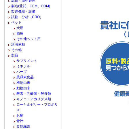
品質・衛生管理
製造(受託、OEM、ODM)
製造機器・設備
試験・分析（CRO）
ペット
犬用
猫用
その他ペット用
講演依頼
その他
製品
サプリメント
ミネラル
ハーブ
葉緑素食品
植物由来
動物由来
酵素・乳酸菌・酵母類
キノコ・アガリクス類
ローヤルゼリー・プロポリ
ス
お酢
青汁
食物繊維