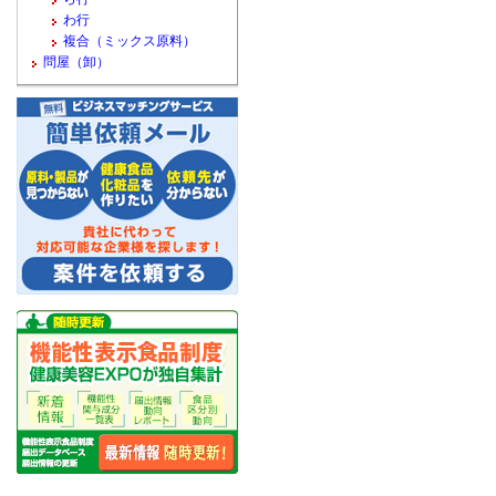
わ行
複合（ミックス原料）
問屋（卸）