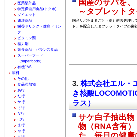
国産のサバを、
医薬部外品
特定保健用食品(トクホ)
～タブレットタ
ダイエット
嫌煙食品
国産サバをまるごと（※）酵素処理し
栄養ドリンク・健康ドリン
ド」を配合したタブレットタイプの栄
ク
ビタミン類
精力剤
栄養食品・バランス食品
スーパーフード
（superfoods）
有機JAS
原料
その他
3.
株式会社エル・エ
食品添加物
あ行
き核酸LOCOMOT
た行
ラス）
か行
さ行
な行
サケ白子抽出物
は行
物（RNA含有
ま行
や行
た。毎日の健康
ら行