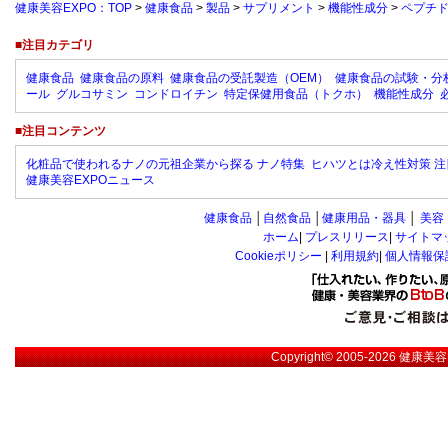
健康美容EXPO：TOP
>
健康食品
>
製品
>
サプリメント
>
機能性成分
>
ペプチ
■注目カテゴリ
健康食品
健康食品の原料
健康食品の受託製造（OEM）
健康食品の試験・分
ール
グルコサミン
コンドロイチン
特定保健用食品（トクホ）
機能性成分
■注目コンテンツ
化粧品で使われるナノの元祖企業から探る ナノ特集
ヒハツとは冷え性対策 注
健康美容EXPOニュース
健康食品
│
自然食品
│
健康用品・器具
│
美容
ホーム
|
プレスリリース
|
サイトマ
Cookieポリシー
|
利用規約
|
個人情報保
Copyright© 2005-2026
健康美容