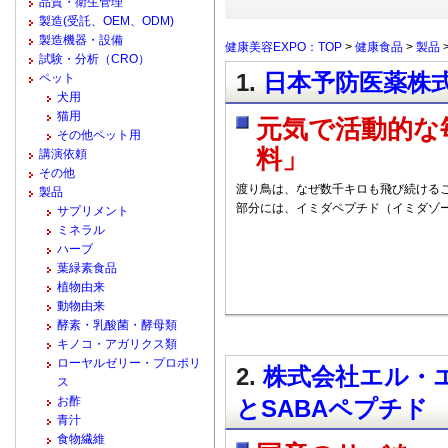
品質・衛生管理
製造(受託、OEM、ODM)
製造機器・設備
健康美容EXPO：TOP
>
健康食品
>
製品
試験・分析（CRO）
1.
日本予防医薬株式
ペット
犬用
猫用
元気で活動的な
その他ペット用
料」
講演依頼
その他
渡り鳥は、なぜ数千キロも飛び続けるこ
製品
部分には、イミダペプチド（イミダゾ
サプリメント
ミネラル
ハーブ
葉緑素食品
植物由来
動物由来
酵素・乳酸菌・酵母類
キノコ・アガリクス類
ローヤルゼリー・プロポリ
2.
株式会社エル・エ
ス
お酢
とSABAペプチド
青汁
食物繊維