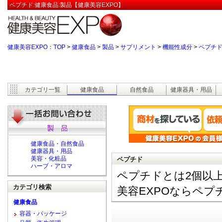
ペプチド:健康食品:製品【健康美容EXPO】
健康美容EXPO：TOP
>
健康食品
>
製品
>
サプリメント
>
機能性成分
>
ペプチ
カテゴリ一覧
健康食品
自然食品
健康器具・用品
健康食品・自然食品
健康器具・用品
美容・化粧品
ペプチド
ハーブ・アロマ
ペプチドとは2個以
カテゴリ検索
美容EXPOならペ
健康食品
容器・パッケージ