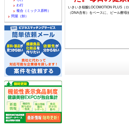
わ行
いきいき核酸LOCOMOTION PLU
複合（ミックス原料）
（DNA含有）をベースに、ビール酵母
問屋（卸）