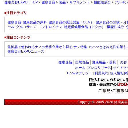
健康美容EXPO：TOP
>
健康食品
>
製品
>
サプリメント
>
機能性成分
>
アルギ
■注目カテゴリ
健康食品
健康食品の原料
健康食品の受託製造（OEM）
健康食品の試験・分
ール
グルコサミン
コンドロイチン
特定保健用食品（トクホ）
機能性成分
■注目コンテンツ
化粧品で使われるナノの元祖企業から探る ナノ特集
ヒハツとは冷え性対策 注
健康美容EXPOニュース
健康食品
│
自然食品
│
健康用品・器具
│
美容
ホーム
|
プレスリリース
|
サイトマ
Cookieポリシー
|
利用規約
|
個人情報保
Copyright© 2005-2026
健康美容