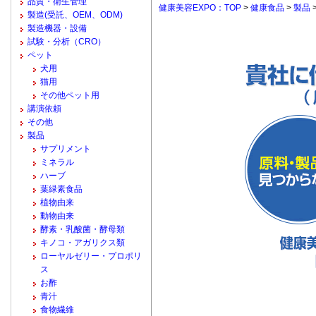
品質・衛生管理
健康美容EXPO：TOP
>
健康食品
>
製品
製造(受託、OEM、ODM)
製造機器・設備
試験・分析（CRO）
ペット
犬用
猫用
その他ペット用
講演依頼
その他
製品
サプリメント
ミネラル
ハーブ
葉緑素食品
植物由来
動物由来
酵素・乳酸菌・酵母類
キノコ・アガリクス類
ローヤルゼリー・プロポリ
ス
お酢
青汁
食物繊維