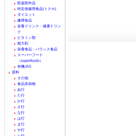
医薬部外品
特定保健用食品(トクホ)
ダイエット
嫌煙食品
栄養ドリンク・健康ドリン
ク
ビタミン類
精力剤
栄養食品・バランス食品
スーパーフード
（superfoods）
有機JAS
原料
その他
食品添加物
あ行
た行
か行
さ行
な行
は行
ま行
や行
ら行