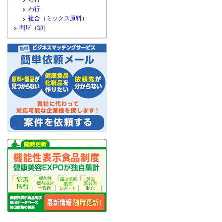
わ行
複合（ミックス原料）
問屋（卸）