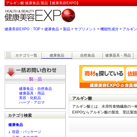
アルギン酸:健康食品:製品【健康美容EXPO】
健康美容EXPO：TOP
>
健康食品
>
製品
>
サプリメント
>
機能性成分
>
アルギ
カテゴリ一覧
健康食品
自然食品
健康器具・用品
健康食品・自然食品
健康器具・用品
美容・化粧品
アルギン酸
ハーブ・アロマ
アルギン酸とは、水溶性食物繊維の一
EXPOならアルギン酸の製造、受託製
カテゴリ検索
健康食品
容器・パッケージ