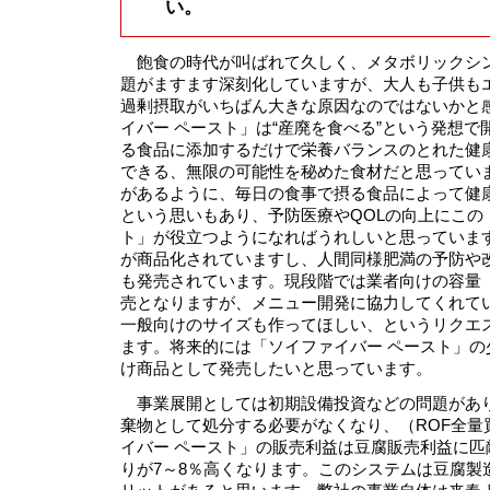
い。
飽食の時代が叫ばれて久しく、メタボリックシ
題がますます深刻化していますが、大人も子供も
過剰摂取がいちばん大きな原因なのではないかと
イバー ペースト」は“産廃を食べる”という発想
る食品に添加するだけで栄養バランスのとれた健
できる、無限の可能性を秘めた食材だと思ってい
があるように、毎日の食事で摂る食品によって健
という思いもあり、予防医療やQOLの向上にこの
ト」が役立つようになればうれしいと思っていま
が商品化されていますし、人間同様肥満の予防や
も発売されています。現段階では業者向けの容量（10
売となりますが、メニュー開発に協力してくれて
一般向けのサイズも作ってほしい、というリクエ
ます。将来的には「ソイファイバー ペースト」の
け商品として発売したいと思っています。
事業展開としては初期設備投資などの問題があ
棄物として処分する必要がなくなり、（ROF全量
イバー ペースト」の販売利益は豆腐販売利益に匹
りが7～8％高くなります。このシステムは豆腐製