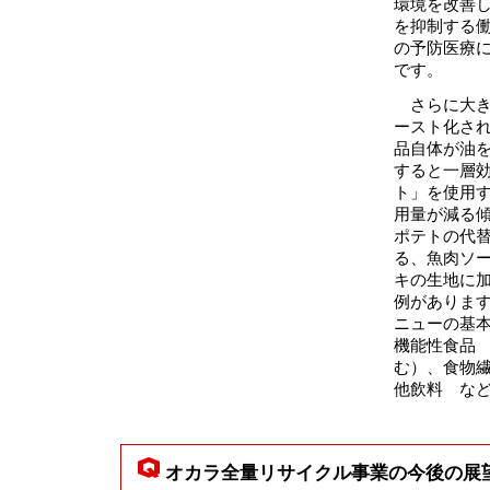
環境を改善
を抑制する
の予防医療
です。
さらに大き
ースト化さ
品自体が油
すると一層効
ト」を使用
用量が減る
ポテトの代
る、魚肉ソ
キの生地に
例がありま
ニューの基
機能性食品 
む）、食物繊
他飲料 な
オカラ全量リサイクル事業の今後の展