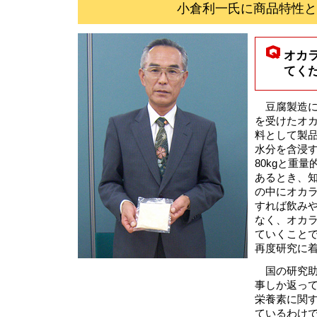
小倉利一氏に商品特性と
オカ
てく
豆腐製造に
を受けたオ
料として製
水分を含浸す
80kgと重
あるとき、
の中にオカ
すれば飲み
なく、オカ
ていくこと
再度研究に
国の研究助
事しか返って
栄養素に関す
ているわけ