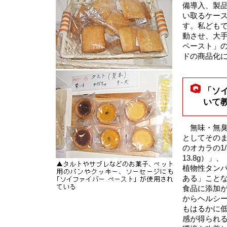
備導入、製
い取るケー
す。私ども
動させ、大
ペースト」
ドの商品化
「ソ
いて
無味・無臭の
としてその
のオカラの1
13.8g）
植物性タン
ある」こと
食品に添加
からヘルシ
もはるかに
感が得られ