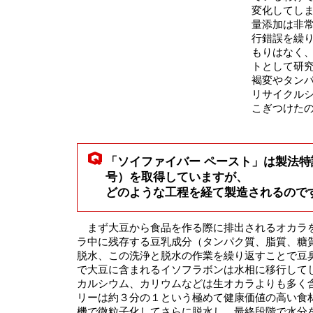
変化してし
量添加は非
行錯誤を繰
もりはなく
トとして研
褐変やタン
リサイクル
こぎつけた
「ソイファイバー ペースト」は製法特許（
号）を取得していますが、
どのような工程を経て製造されるので
まず大豆から食品を作る際に排出されるオカラ
ラ中に残存する豆乳成分（タンパク質、脂質、糖
脱水、この洗浄と脱水の作業を繰り返すことで豆
で大豆に含まれるイソフラボンは水相に移行して
カルシウム、カリウムなどは生オカラよりも多く
リーは約３分の１という極めて健康価値の高い食
機で微粒子化してさらに脱水し、最終段階で水分