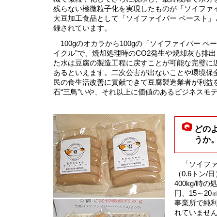
残らない極微粒子化を実現したものが「ソイファイ
大豆加工食品として「ソイファイバー ペースト」
録されています。
100gのオカラから100gの「ソイファイバー ペ
イクル”で、焼却処理時のCO2発生や焼却灰も排
た水は豆腐の製造工程に戻すことが可能な完璧に
あるといえます。二次公害が出ないことや環境保
民の食生活改善に貢献できて豆腐製造業者が利益
石“三鳥”いや、それ以上に価値のあるビジネスモ
どの
うか
「ソイファイ
（0.6トン
400kg/時
円、15～2
事業所で純利
れていませ