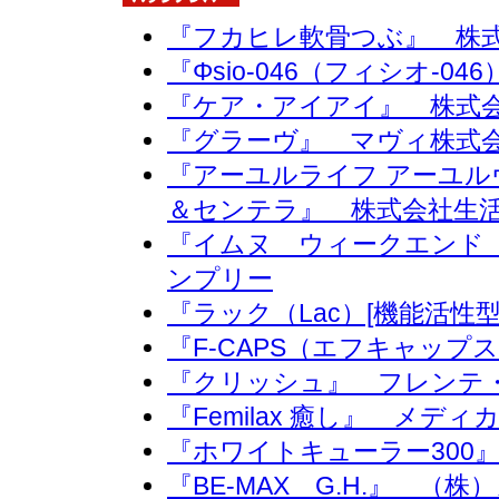
『フカヒレ軟骨つぶ』 株
『Φsio-046（フィシオ-
『ケア・アイアイ』 株式
『グラーヴ』 マヴィ株式
『アーユルライフ アーユル
＆センテラ』 株式会社生
『イムヌ ウィークエンド
ンプリー
『ラック（Lac）[機能活性
『F-CAPS（エフキャッ
『クリッシュ』 フレンテ
『Femilax 癒し』 メ
『ホワイトキューラー300
『BE-MAX G.H.』 （