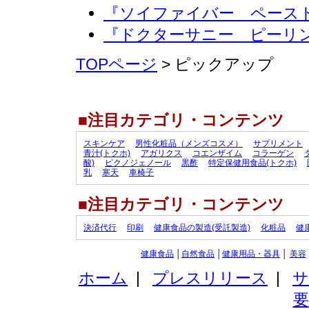
『ソイファイバー ペースト
『ドクターサニー ピーリ
TOPページ
> ピックアップ
■注目カテゴリ・コンテンツ
スキンケア
男性化粧品（メンズコスメ）
サプリメント
青汁(トクホ)
アガリクス
コエンザイム
コラーゲン
酸)
ピクノジェノール
黒酢
特定保健用食品(トクホ)
乳
寒天
車椅子
■注目カテゴリ・コンテンツ
決済代行
印刷
健康食品の製造(受託製造)
化粧品
健
健康食品
│
自然食品
│
健康用品・器具
│
美容
ホーム
|
プレスリリース
|
サ
要