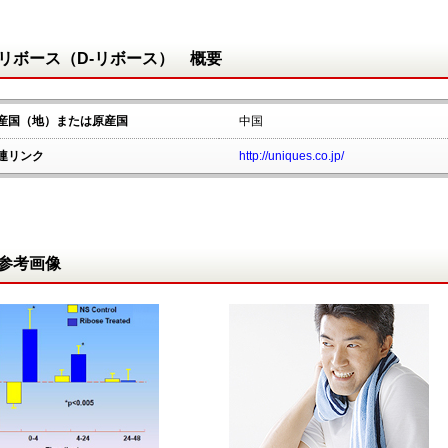
リボース（D-リボース） 概要
産国（地）または原産国
中国
連リンク
http://uniques.co.jp/
参考画像