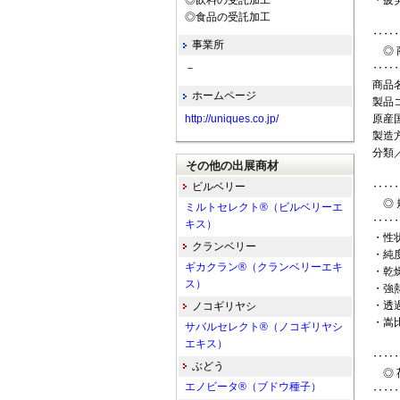
◎飲料の受託加工
・疲
◎食品の受託加工
‥‥
事業所
◎ 
－
‥‥
商品名
ホームページ
製品コ
http://uniques.co.jp/
原産
製造
分類
その他の出展商材
ビルベリー
‥‥
◎ 
ミルトセレクト®（ビルベリーエ
‥‥
キス）
・性
クランベリー
・純度
ギカクラン®（クランベリーエキ
・乾
ス）
・強
・透
ノコギリヤシ
・嵩比重
サバルセレクト®（ノコギリヤシ
エキス）
‥‥
ぶどう
◎ 
エノビータ®（ブドウ種子）
‥‥