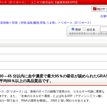
ボース（D-リボース）」:ユニキス株式会社【健康美容EXPO】
検討中
出展
品添加物
>
呈味（甘味,塩味,酸味,苦味,うま味）
>
リボース（D-リボース）
商材
会社名
健康美容業界最大の企業と企業を結
）
30～45 分以内に血中濃度で最大95％の吸収が認められたGRA
平均99％以上の高品質品です。
ース（D-リボース）は、身体のすべての細胞で使用され、エネルギー代謝に重要な
物です。また、「生体のエネルギー通貨」とよばれるATP（アデノシン三リン酸）
造の一部であり、RNA の基幹を構成し、DNA と深い関わりがあります。