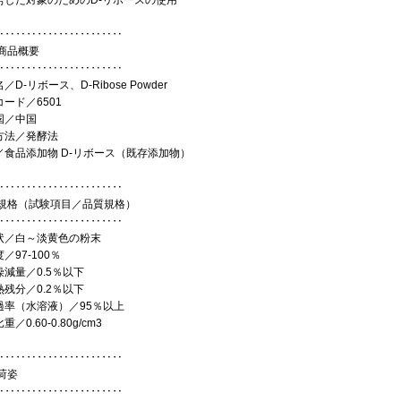
労した対象のためのD-リボースの使用
‥‥‥‥‥‥‥‥‥‥‥‥
商品概要
‥‥‥‥‥‥‥‥‥‥‥‥
／D-リボース、D-Ribose Powder
ード／6501
国／中国
方法／発酵法
／食品添加物 D-リボース（既存添加物）
‥‥‥‥‥‥‥‥‥‥‥‥
規格（試験項目／品質規格）
‥‥‥‥‥‥‥‥‥‥‥‥
状／白～淡黄色の粉末
／97-100％
燥減量／0.5％以下
熱残分／0.2％以下
過率（水溶液）／95％以上
／0.60-0.80g/cm3
‥‥‥‥‥‥‥‥‥‥‥‥
荷姿
‥‥‥‥‥‥‥‥‥‥‥‥