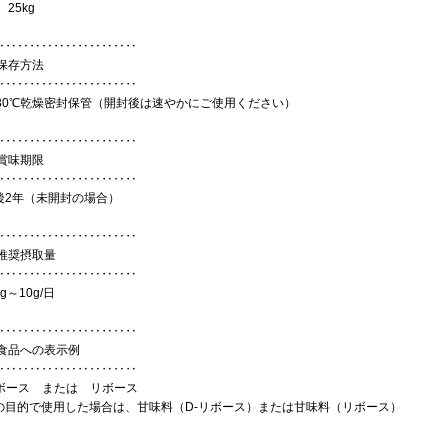
、25kg
‥‥‥‥‥‥‥‥‥‥‥‥
保存方法
‥‥‥‥‥‥‥‥‥‥‥‥
～30℃乾燥密封保管（開封後は速やかにご使用ください）
‥‥‥‥‥‥‥‥‥‥‥‥
賞味期限
‥‥‥‥‥‥‥‥‥‥‥‥
後2年（未開封の場合）
‥‥‥‥‥‥‥‥‥‥‥‥
推奨摂取量
‥‥‥‥‥‥‥‥‥‥‥‥
mg～10g/日
‥‥‥‥‥‥‥‥‥‥‥‥
食品への表示例
‥‥‥‥‥‥‥‥‥‥‥‥
リボース または リボース
の目的で使用した場合は、甘味料（D-リボース）または甘味料（リボース）