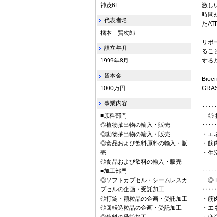
神茂6F
激し
時間
代表者名
たA
橘本 賢次郎
リボ
設立年月
るこ
1999年8月
する
資本金
Bio
1000万円
GR
事業内容
‥‥
■原料部門
◎ 
◎植物抽出物の輸入・販売
‥‥
◎動物抽出物の輸入・販売
・エネ
◎食品および飲料原料の輸入・販
・筋
売
・生
◎食品および飲料の輸入・販売
■加工部門
‥‥
◎ソフトカプセル・シームレスカ
◎ B
プセルの企画・受託加工
‥‥
◎打錠・顆粒品の企画・受託加工
・筋
◎回転造粒品の企画・受託加工
・エ