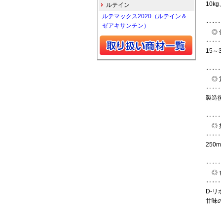
10kg
ルテイン
ルテマックス2020（ルテイン＆
‥‥
ゼアキサンチン）
◎ 
‥‥
15
‥‥
◎ 
‥‥
製造
‥‥
◎ 
‥‥
250
‥‥
◎ 
‥‥
D-
甘味