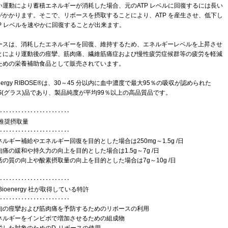
い運動により蓄積エネルギーが消耗した場合、元のATP レベルに回復するには長い
がかかります。そこで、リボースを摂取することにより、ATP を産生させ、低下し
TP レベルを速やかに回復することが出来ます。
ースは、消耗したエネルギーを回復、維持するため、エネルギーレベルを上昇させ
とにより運動後の痙攣、筋肉痛、繊維筋痛症および慢性疲労症候群等の疲労を軽減
ための栄養補助食品として販売されています。
energy RIBOSE®は、30～45 分以内に血中濃度で最大95％の吸収が認められた
AS(グラス)品であり、製品純度が平均99％以上の高品質品です。
‥‥‥‥‥‥‥‥‥‥‥‥
推奨摂取量
‥‥‥‥‥‥‥‥‥‥‥‥
ルギー補給やエネルギー回復を目的とした場合は250mg～1.5g /日
肉痛の緩和や持久力の向上を目的とした場合は1.5g～7g /日
活の質の向上や酸素摂取量の向上を目的とした場合は7g～10g /日
‥‥‥‥‥‥‥‥‥‥‥‥
ioenergy 社が取得している特許
‥‥‥‥‥‥‥‥‥‥‥‥
肉の痙攣および筋肉痛を予防するためのリボースの利用
ネルギーをインビボで増加させるための組成物