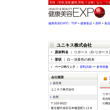
呈味（甘味,塩味,酸味,苦味,うま味）なら「リ
健康美容EXPO：TOP
>
健康食品
>
原料
>
食
ユニキス株式会社
原材料名 ：
リボース（D-リボース
形状 ：
白～淡黄色の粉末
ページ内リンク ：
原料詳細
>>
参考画像
会社概要
会社名
ユニキス株式会社
リボ
住所
化合
〒103-0022
の構
東京都中央区日本橋室町1-11-8