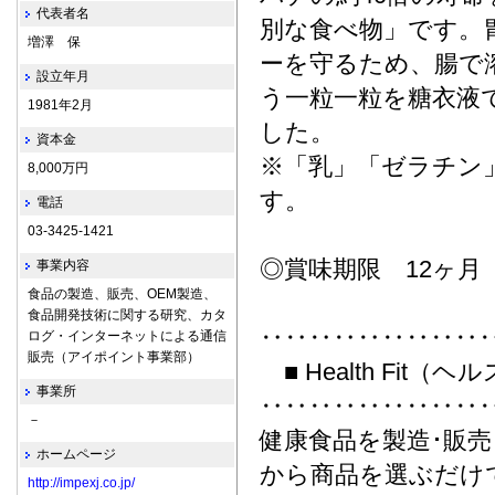
代表者名
別な食べ物」です。
増澤 保
ーを守るため、腸で
設立年月
う一粒一粒を糖衣液
1981年2月
した。
資本金
※「乳」「ゼラチン
8,000万円
す。
電話
03-3425-1421
◎賞味期限 12ヶ月
事業内容
食品の製造、販売、OEM製造、
食品開発技術に関する研究、カタ
‥‥‥‥‥‥‥‥‥
ログ・インターネットによる通信
販売（アイポイント事業部）
■ Health Fit
事業所
‥‥‥‥‥‥‥‥‥
－
健康食品を製造･販
ホームページ
から商品を選ぶだけ
http://impexj.co.jp/