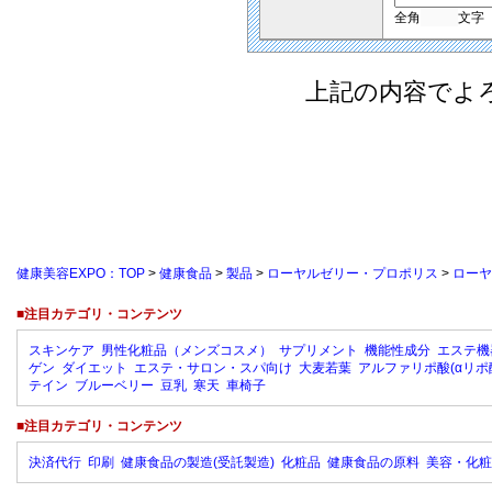
全角
文字
上記の内容でよ
健康美容EXPO：TOP
>
健康食品
>
製品
>
ローヤルゼリー・プロポリス
>
ローヤ
■注目カテゴリ・コンテンツ
スキンケア
男性化粧品（メンズコスメ）
サプリメント
機能性成分
エステ機
ゲン
ダイエット
エステ・サロン・スパ向け
大麦若葉
アルファリポ酸(αリポ
テイン
ブルーベリー
豆乳
寒天
車椅子
■注目カテゴリ・コンテンツ
決済代行
印刷
健康食品の製造(受託製造)
化粧品
健康食品の原料
美容・化粧