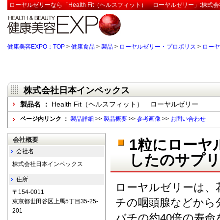
ローヤルゼリーなら「Health Fit（ヘルスフィット） ローヤルゼリー」:株
健康美容EXPO：TOP
>
健康食品
>
製品
>
ローヤルゼリー・プロポリス
>
ローヤ
株式会社日本インペックス
製品名 ：
Health Fit（ヘルスフィット） ローヤルゼリー
ページ内リンク ：
製品詳細
>>
製品概要
>>
参考画像
>>
お問い合わせ
会社概要
1粒にローヤ
会社名
したのサプ
株式会社日本インペックス
住所
ローヤルゼリーは、
〒154-0011
チの咽頭腺などから
東京都世田谷区上馬5丁目35-25-
201
バチの約40倍の寿