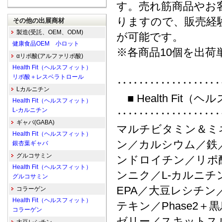
す。売れ筋商品やお
りますので、販売経
その他の出展商材
製造(受託、OEM、ODM)
が可能です。
健康食品OEM 小ロット
※各商品10個を出荷
αリポ酸(アルファリポ酸)
Health Fit（ヘルスフィット）
リポ酸＋レスベラトロール
‥‥‥‥‥‥‥‥‥
Lカルニチン
■ Health Fit
Health Fit（ヘルスフィット）
L-カルニチン
‥‥‥‥‥‥‥‥‥
ギャバ(GABA)
マルチビタミン＆ミ
Health Fit（ヘルスフィット）
ン／カルシウム／鉄
銀杏葉ギャバ
グルコサミン
ンドロイチン／リポ
Health Fit（ヘルスフィット）
ンニク／L-カルニチ
グルコサミン
EPA／大豆レシチ
コラーゲン
Health Fit（ヘルスフィット）
テキン／Phase2
コラーゲン
ゼリー／スキットス