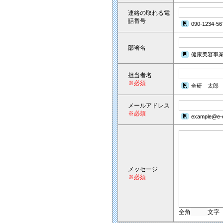
連絡の取れる電
話番号
090-1234-56
部署名
健康美容事
担当者名
※必須
全研 太郎
メールアドレス
※必須
example@e-e
メッセージ
※必須
全角
文字