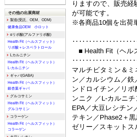
りますので、販売経
が可能です。
その他の出展商材
製造(受託、OEM、ODM)
※各商品10個を出荷
健康食品OEM 小ロット
αリポ酸(アルファリポ酸)
‥‥‥‥‥‥‥‥‥
Health Fit（ヘルスフィット）
リポ酸＋レスベラトロール
■ Health Fit（
Lカルニチン
‥‥‥‥‥‥‥‥‥
Health Fit（ヘルスフィット）
L-カルニチン
マルチビタミン＆ミ
ギャバ(GABA)
ン／カルシウム／鉄
Health Fit（ヘルスフィット）
ンドロイチン／リポ
銀杏葉ギャバ
グルコサミン
ンニク ／L-カルニ
Health Fit（ヘルスフィット）
EPA／大豆レシチ
グルコサミン
テキン／Phase2
コラーゲン
Health Fit（ヘルスフィット）
ゼリー／スキットス
コラーゲン