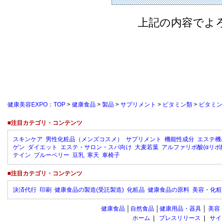
上記の内容でよ
健康美容EXPO：TOP
>
健康食品
>
製品
>
サプリメント
>
ビタミン類
>
ビタミン
■注目カテゴリ・コンテンツ
スキンケア
男性化粧品（メンズコスメ）
サプリメント
機能性成分
エステ機
ゲン
ダイエット
エステ・サロン・スパ向け
大麦若葉
アルファリポ酸(αリポ
テイン
ブルーベリー
豆乳
寒天
車椅子
■注目カテゴリ・コンテンツ
決済代行
印刷
健康食品の製造(受託製造)
化粧品
健康食品の原料
美容・化粧
健康食品
│
自然食品
│
健康用品・器具
│
美容
ホーム
|
プレスリリース
|
サイ