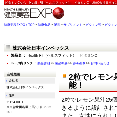
ビタミンCなら「Health Fit（ヘルスフィット） ビタミンC」:株式会社日本
健康美容EXPO：TOP
>
健康食品
>
製品
>
サプリメント
>
ビタミン類
>
ビタミン
株式会社日本インペックス
製品名 ：
Health Fit（ヘルスフィット） ビタミンC
ページ内リンク ：
製品詳細
>>
製品概要
>>
参考画像
>>
お問い合わせ
会社概要
2粒でレモン
会社名
能！
株式会社日本インペックス
住所
2粒でレモン果汁25
〒154-0011
きるように設計され
東京都世田谷区上馬5丁目35-25-
201
また、女性にうれしい