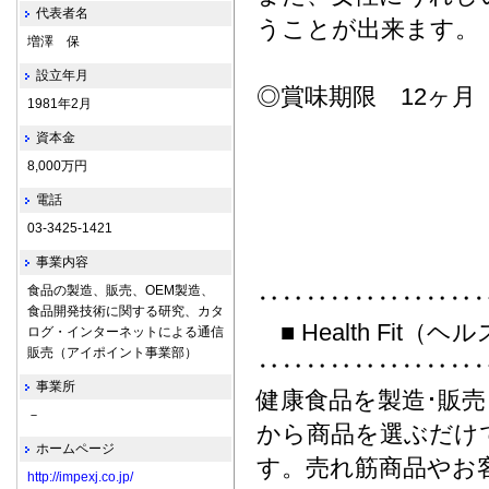
代表者名
うことが出来ます。
増澤 保
設立年月
◎賞味期限 12ヶ月
1981年2月
資本金
8,000万円
電話
03-3425-1421
事業内容
食品の製造、販売、OEM製造、
‥‥‥‥‥‥‥‥‥
食品開発技術に関する研究、カタ
■ Health Fit
ログ・インターネットによる通信
販売（アイポイント事業部）
‥‥‥‥‥‥‥‥‥
事業所
健康食品を製造･販
－
から商品を選ぶだけ
ホームページ
す。売れ筋商品やお
http://impexj.co.jp/