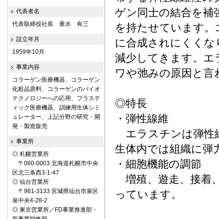
ゲン同士の結合を補
代表者名
代表取締役社長 垂水 有三
を持たせています。
設立年月
に合成されにくくな
1959年10月
減少してきます。エ
事業内容
ワや弛みの原因と言
コラーゲン医療機器、コラーゲン
化粧品原料、コラーゲンのバイオ
テクノロジーへの応用、プラステ
◎特長
ィック医療機器、訓練用生体シミ
・弾性線維
ュレーター、上記分野の研究・開
発・製造販売
エラスチンは弾性
事業所
生体内では組織に弾
◎ 札幌営業所
・細胞機能の調節
〒060-0003 北海道札幌市中央
区北三条西3-1-47
増殖、遊走、接着、
◎ 仙台営業所
〒981-3133 宮城県仙台市泉区
っています。
泉中央4-28-2
◎ 東京営業所／FD事業推進部・