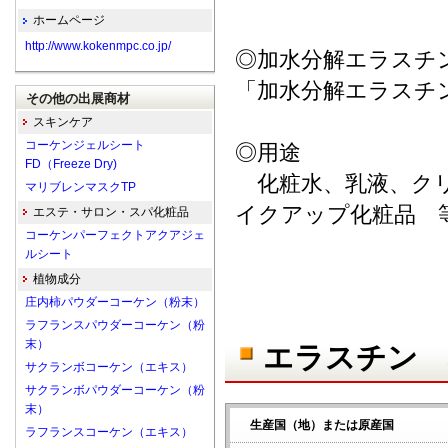
ホームページ
http://www.kokenmpc.co.jp/
◎加水分解エラスチ
「加水分解エラスチ
その他の出展商材
スキンケア
コーケンジェルシート
◎用途
FD（Freeze Dry)
化粧水、乳液、クリ
マリブレンマスクTP
イクアップ化粧品 
エステ・サロン・スパ化粧品
コーケンパーフェクトアクアジェ
ルシート
植物成分
庄内柿パウダーコーケン（粉末）
ラフランスパウダーコーケン（粉
末）
エラスチン 
サクランボコーケン（エキス）
サクランボパウダーコーケン（粉
末）
生産国（地）または原産国
ラフランスコーケン（エキス）