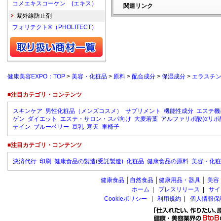
コメエキスコーケン (エキス）
関連リンク
紫外線防止剤
フォリテクト®（PHOLITECT）
健康美容EXPO：TOP
>
美容・化粧品
>
原料
>
配合成分
>
保湿成分
>
エラスチ
■注目カテゴリ・コンテンツ
スキンケア
男性化粧品（メンズコスメ）
サプリメント
機能性成分
エステ機
ゲン
ダイエット
エステ・サロン・スパ向け
大麦若葉
アルファリポ酸(αリポ
テイン
ブルーベリー
豆乳
寒天
車椅子
■注目カテゴリ・コンテンツ
決済代行
印刷
健康食品の製造(受託製造)
化粧品
健康食品の原料
美容・化粧
健康食品
│
自然食品
│
健康用品・器具
│
美容
ホーム
|
プレスリリース
|
サイ
Cookieポリシー
|
利用規約
|
個人情報保