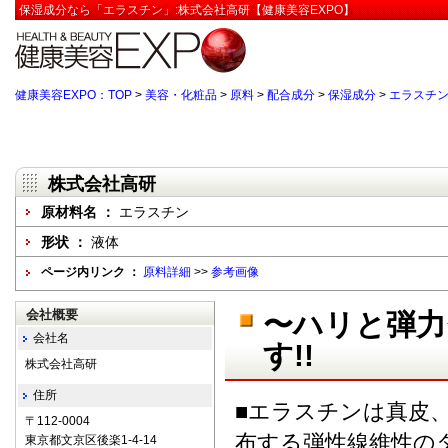
保湿成分なら「エラスチン」:株式会社高研【健康美容EXPO】
健康美容EXPO：TOP
>
美容・化粧品
>
原料
>
配合成分
>
保湿成分
>
エラスチ
株式会社高研
原材料名 ：
エラスチン
形状 ：
液体
ページ内リンク ：
原料詳細
>>
参考画像
会社概要
〜ハリと弾力
会社名
す!!
株式会社高研
住所
■エラスチンは真皮
〒112-0004
布する弾性線維性の
東京都文京区後楽1-4-14