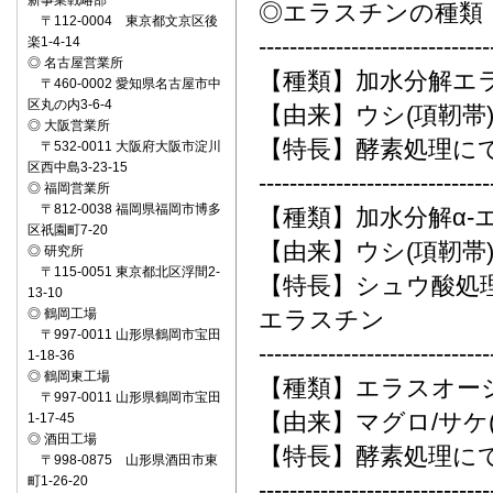
新事業戦略部
◎エラスチンの種類
〒112-0004 東京都文京区後
------------------------------
楽1-4-14
◎ 名古屋営業所
【種類】加水分解エ
〒460-0002 愛知県名古屋市中
区丸の内3-6-4
【由来】ウシ(項靭帯
◎ 大阪営業所
【特長】酵素処理に
〒532-0011 大阪府大阪市淀川
区西中島3-23-15
------------------------------
◎ 福岡営業所
〒812-0038 福岡県福岡市博多
【種類】加水分解α-
区祇園町7-20
【由来】ウシ(項靭帯
◎ 研究所
〒115-0051 東京都北区浮間2-
【特長】シュウ酸処
13-10
◎ 鶴岡工場
エラスチン
〒997-0011 山形県鶴岡市宝田
------------------------------
1-18-36
◎ 鶴岡東工場
【種類】エラスオー
〒997-0011 山形県鶴岡市宝田
【由来】マグロ/サケ(
1-17-45
◎ 酒田工場
【特長】酵素処理に
〒998-0875 山形県酒田市東
町1-26-20
------------------------------