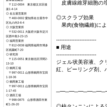
新事業戦略部
皮膚線維芽細胞の
〒112-0004 東京都文京区後
楽1-4-14
◎ 名古屋営業所
◎スクラブ効果
〒460-0002 愛知県名古屋市中
区丸の内3-6-4
果肉(食物繊維)に
◎ 大阪営業所
〒532-0011 大阪府大阪市淀川
区西中島3-23-15
------------------------
◎ 福岡営業所
〒812-0038 福岡県福岡市博多
■ 用途
区祇園町7-20
------------------------
◎ 研究所
〒115-0051 東京都北区浮間2-
ジェル状美容液、ク
13-10
◎ 鶴岡工場
紅、ピーリング剤、
〒997-0011 山形県鶴岡市宝田
1-18-36
◎ 鶴岡東工場
〒997-0011 山形県鶴岡市宝田
─━─━─━─━─━─
1-17-45
◎ 酒田工場
〒998-0875 山形県酒田市東
町1-26-20
◎柿タンニンによる消