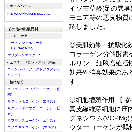
ホームページ
イソ吉草酸(足の悪臭
http://www.kokenmpc.co.jp/
モニア等の悪臭物質
認しました。
その他の出展商材
スキンケア
コーケンジェルシート
◎美肌効果・抗酸化
FD（Freeze Dry)
コラーゲン分解酵素
マリブレンマスクTP
ルリン、細胞増殖活
エステ・サロン・スパ化粧品
コーケンパーフェクトアクアジェ
効果や消臭効果のあ
ルシート
す。
植物成分
ラフランスパウダーコーケン（粉
末）
◎細胞増殖作用 【 
サクランボコーケン（エキス）
真皮線維芽細胞に庄
サクランボパウダーコーケン（粉
末）
グネシウム(VCPM
ラフランスコーケン（エキス）
ウダーコーケンが陽性
コメエキスコーケン (エキス）