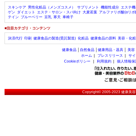
スキンケア
男性化粧品（メンズコスメ）
サプリメント
機能性成分
エステ機
ゲン
ダイエット
エステ・サロン・スパ向け
大麦若葉
アルファリポ酸(αリポ
テイン
ブルーベリー
豆乳
寒天
車椅子
■注目カテゴリ・コンテンツ
決済代行
印刷
健康食品の製造(受託製造)
化粧品
健康食品の原料
美容・化粧
健康食品
│
自然食品
│
健康用品・器具
│
美容
ホーム
|
プレスリリース
|
サイ
Cookieポリシー
|
利用規約
|
個人情報保
Copyright© 2005-2023
健康美容