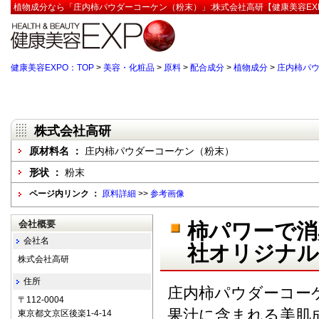
植物成分なら「庄内柿パウダーコーケン（粉末）」:株式会社高研【健康美容EX
健康美容EXPO：TOP
>
美容・化粧品
>
原料
>
配合成分
>
植物成分
>
庄内柿パ
株式会社高研
原材料名 ：
庄内柿パウダーコーケン（粉末）
形状 ：
粉末
ページ内リンク ：
原料詳細
>>
参考画像
会社概要
柿パワーで消
会社名
社オリジナル
株式会社高研
住所
庄内柿パウダーコー
〒112-0004
果汁に含まれる美肌
東京都文京区後楽1-4-14