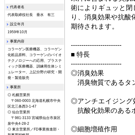
術によりギュッと閉
代表者名
代表取締役社長 垂水 有三
り、消臭効果や抗酸
設立年月
期待されます。
1959年10月
事業内容
------------------------
コラーゲン医療機器、コラーゲン
■ 特長
化粧品原料、コラーゲンのバイオ
テクノロジーへの応用、プラステ
------------------------
ィック医療機器、訓練用生体シミ
◎消臭効果
ュレーター、上記分野の研究・開
発・製造販売
消臭物質であるタ
事業所
◎ 札幌営業所
◎アンチエイジング
〒060-0003 北海道札幌市中央
区北三条西3-1-47
抗酸化効果のある
◎ 仙台営業所
〒981-3133 宮城県仙台市泉区
泉中央4-28-2
◎細胞増殖作用
◎ 東京営業所／FD事業推進部・