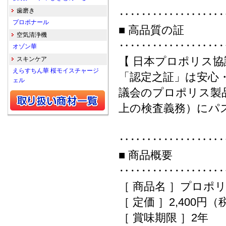
歯磨き
‥‥‥‥‥‥‥‥‥
プロポナール
■ 高品質の証
空気清浄機
‥‥‥‥‥‥‥‥‥
オゾン華
【 日本プロポリス協
スキンケア
えらすちん華 桜モイスチャージ
「認定之証」は安心
ェル
議会のプロポリス製
上の検査義務）にパ
‥‥‥‥‥‥‥‥‥
■ 商品概要
‥‥‥‥‥‥‥‥‥
［ 商品名 ］プロポ
［ 定価 ］2,400円（
［ 賞味期限 ］2年