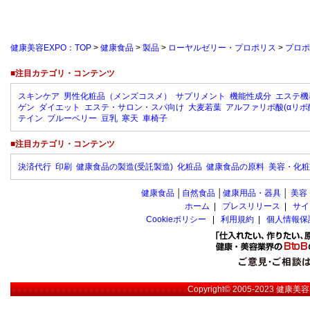
健康美容EXPO：TOP
>
健康食品
>
製品
>
ローヤルゼリー・プロポリス
>
プロポ
■注目カテゴリ・コンテンツ
スキンケア
男性化粧品（メンズコスメ）
サプリメント
機能性成分
エステ機
ゲン
ダイエット
エステ・サロン・スパ向け
大麦若葉
アルファリポ酸(αリポ
テイン
ブルーベリー
豆乳
寒天
車椅子
■注目カテゴリ・コンテンツ
決済代行
印刷
健康食品の製造(受託製造)
化粧品
健康食品の原料
美容・化粧
健康食品
│
自然食品
│
健康用品・器具
│
美容
ホーム
|
プレスリリース
|
サイ
Cookieポリシー
|
利用規約
|
個人情報保
Copyright© 2005-2023
健康美容