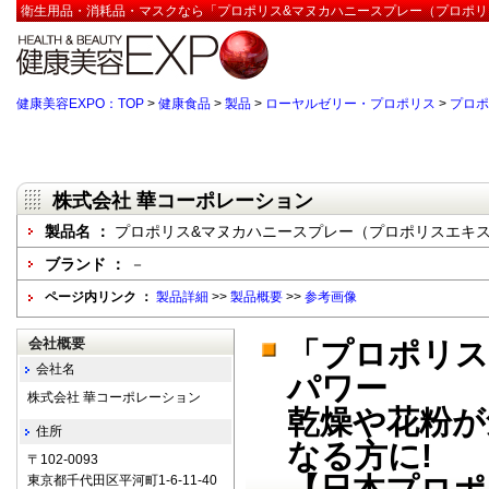
衛生用品・消耗品・マスクなら「プロポリス&マヌカハニースプレー（プロポリス
健康美容EXPO：TOP
>
健康食品
>
製品
>
ローヤルゼリー・プロポリス
>
プロポ
株式会社 華コーポレーション
製品名 ：
プロポリス&マヌカハニースプレー（プロポリスエキ
ブランド ：
－
ページ内リンク ：
製品詳細
>>
製品概要
>>
参考画像
会社概要
「プロポリス
会社名
パワー
株式会社 華コーポレーション
乾燥や花粉が
住所
なる方に!
〒102-0093
東京都千代田区平河町1-6-11-40