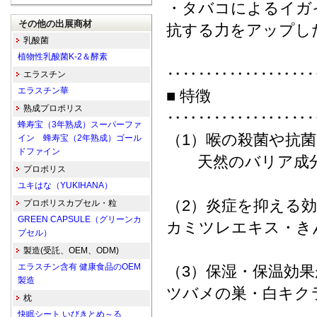
・タバコによるイガ
その他の出展商材
抗する力をアップし
乳酸菌
植物性乳酸菌K-2＆酵素
‥‥‥‥‥‥‥‥‥
エラスチン
エラスチン華
■ 特徴
熟成プロポリス
‥‥‥‥‥‥‥‥‥
蜂寿宝（3年熟成）スーパーファ
（1）喉の殺菌や抗
イン 蜂寿宝（2年熟成）ゴール
ドファイン
天然のバリア成分
プロポリス
ユキはな（YUKIHANA）
（2）炎症を抑える
プロポリスカプセル・粒
GREEN CAPSULE（グリーンカ
カミツレエキス・き
プセル）
製造(受託、OEM、ODM)
エラスチン含有 健康食品のOEM
（3）保湿・保温効
製造
ツバメの巣・白キク
枕
快眠シート いびきとめ～る