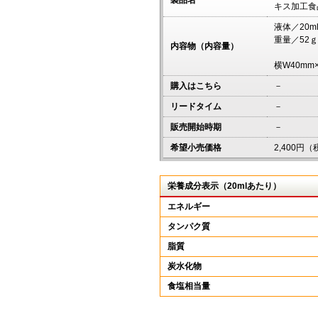
製品名
キス加工食
液体／20m
重量／52ｇ
内容物（内容量）
横W40mm
購入はこちら
－
リードタイム
－
販売開始時期
－
希望小売価格
2,400円（
栄養成分表示（20mlあたり）
エネルギー
タンパク質
脂質
炭水化物
食塩相当量