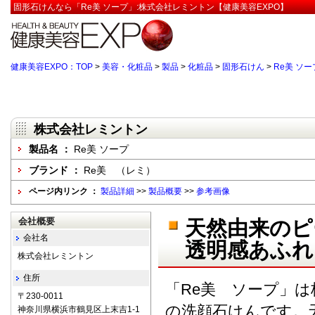
固形石けんなら「Re美 ソープ」:株式会社レミントン【健康美容EXPO】
健康美容EXPO：TOP
>
美容・化粧品
>
製品
>
化粧品
>
固形石けん
>
Re美 ソー
株式会社レミントン
製品名 ：
Re美 ソープ
ブランド ：
Re美 （レミ）
ページ内リンク ：
製品詳細
>>
製品概要
>>
参考画像
会社概要
天然由来のピ
会社名
透明感あふれ
株式会社レミントン
住所
「Re美 ソープ」
〒230-0011
の洗顔石けんです。
神奈川県横浜市鶴見区上末吉1-1