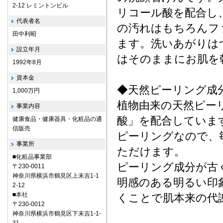
2-12 レミントンビル
リコール酸を配合し
代表者名
の汚れはもちろんフ
田中利昭
ます。洗いあがりは
設立年月
はそのままにお肌を
1992年8月
資本金
◆天然ピーリング成
1,000万円
植物由来の天然ピー
事業内容
酸」を配合していま
健康食品・健康器具・化粧品の通
信販売
ピーリングなので、
事業所
ただけます。
■化粧品事業部
ピーリング成分が古
〒230-0011
神奈川県横浜市鶴見区上末吉1-1
明感のある明るい印
2-12
■本社
くことで肌本来の代
〒230-0012
神奈川県横浜市鶴見区下末吉1-1-