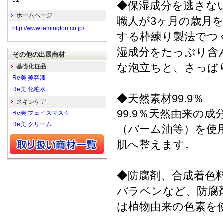
31
◆保湿成分を逃さな
ホームページ
職人が3ヶ月の歳月
http://www.lemington.co.jp/
する枠練り製法でつ
湿成分をたっぷり含
その他の出展商材
な泡立ちと、さっぱ
基礎化粧品
Re美 美容液
Re美 化粧水
◆天然素材99.9％
スキンケア
99.9％天然由来の
Re美 フェイスマスク
Re美 クリーム
（パーム油等）を使
肌へ整えます。
◆防腐剤、合成着色
パラベンなど、防腐
は植物由来の色素を