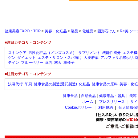
健康美容EXPO：TOP
>
美容・化粧品
>
製品
>
化粧品
>
固形石けん
>
Re美 ソー
■注目カテゴリ・コンテンツ
スキンケア
男性化粧品（メンズコスメ）
サプリメント
機能性成分
エステ機
ゲン
ダイエット
エステ・サロン・スパ向け
大麦若葉
アルファリポ酸(αリポ
テイン
ブルーベリー
豆乳
寒天
車椅子
■注目カテゴリ・コンテンツ
決済代行
印刷
健康食品の製造(受託製造)
化粧品
健康食品の原料
美容・化粧
健康食品
│
自然食品
│
健康用品・器具
│
美容
ホーム
|
プレスリリース
|
サイ
Cookieポリシー
|
利用規約
|
個人情報保