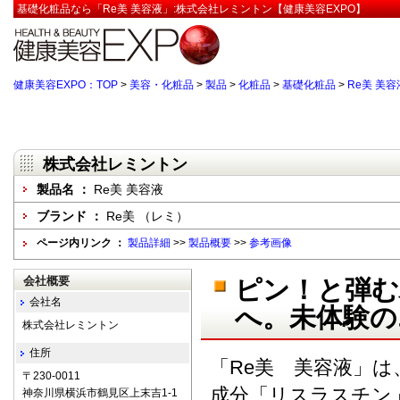
基礎化粧品なら「Re美 美容液」:株式会社レミントン【健康美容EXPO】
健康美容EXPO：TOP
>
美容・化粧品
>
製品
>
化粧品
>
基礎化粧品
>
Re美 美容
株式会社レミントン
製品名 ：
Re美 美容液
ブランド ：
Re美 （レミ）
ページ内リンク ：
製品詳細
>>
製品概要
>>
参考画像
会社概要
ピン！と弾む
会社名
へ。未体験の
株式会社レミントン
住所
「Re美 美容液」
〒230-0011
成分「リスラスチン
神奈川県横浜市鶴見区上末吉1-1