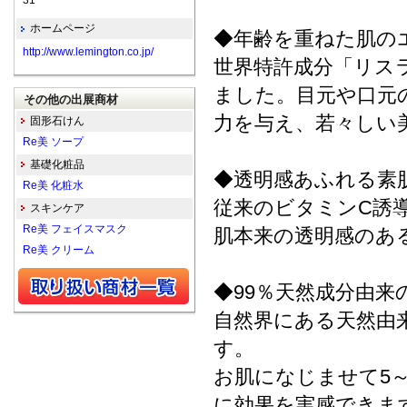
31
ホームページ
◆年齢を重ねた肌の
http://www.lemington.co.jp/
世界特許成分「リス
ました。目元や口元
その他の出展商材
力を与え、若々しい
固形石けん
Re美 ソープ
基礎化粧品
◆透明感あふれる素
Re美 化粧水
従来のビタミンC誘
スキンケア
Re美 フェイスマスク
肌本来の透明感のあ
Re美 クリーム
◆99％天然成分由来
自然界にある天然由
す。
お肌になじませて5
に効果を実感できま