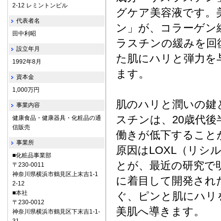
2-12 レミントンビル
グケア美容液です。
代表者名
ン」が、コラーゲン
田中利昭
ラスチンの緩みを回
設立年月
た肌にハリと弾力を
1992年8月
ます。
資本金
1,000万円
肌のハリと潤いの鍵
事業内容
スチンは、20歳代
健康食品・健康器具・化粧品の通
信販売
働きが低下すること
事業所
原因はLOXL（リ
■化粧品事業部
とが、最近の研究で
〒230-0011
神奈川県横浜市鶴見区上末吉1-1
に着目して開発され
2-12
■本社
ぐ、ピンと肌にハリ
〒230-0012
美肌へ導きます。
神奈川県横浜市鶴見区下末吉1-1-