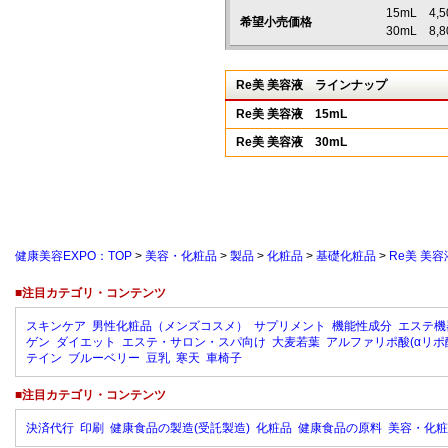
15mL 4
希望小売価格
30mL 8
Re美 美容液 ラインナップ
Re美 美容液 15mL
Re美 美容液 30mL
健康美容EXPO：TOP
>
美容・化粧品
>
製品
>
化粧品
>
基礎化粧品
>
Re美 美容
■注目カテゴリ・コンテンツ
スキンケア
男性化粧品（メンズコスメ）
サプリメント
機能性成分
エステ機
ゲン
ダイエット
エステ・サロン・スパ向け
大麦若葉
アルファリポ酸(αリポ
テイン
ブルーベリー
豆乳
寒天
車椅子
■注目カテゴリ・コンテンツ
決済代行
印刷
健康食品の製造(受託製造)
化粧品
健康食品の原料
美容・化粧