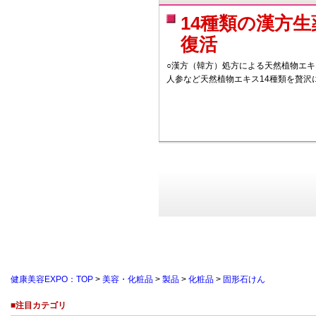
14種類の漢方
復活
○漢方（韓方）処方による天然植物エキ
人参など天然植物エキス14種類を贅沢
健康美容EXPO：TOP
>
美容・化粧品
>
製品
>
化粧品
>
固形石けん
■注目カテゴリ