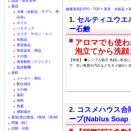
品質・衛生管理
製品
健康美容EXPO：TOP
>
美容・化粧品
>
水素（化粧品、サプリ、用
品等）
1.
セルティユウエル
ネイル
ー石鹸
バスグッズ
エステ・サロン・スパ
化粧品
アロマでも使わ
美容食品
泡立てから洗顔
美容器具・用品
その他
【特長】 ◆シンプル処方 洗顔に本当
美容飲料（ドリンク）
で、古い角質や汚れなどをキメ細かい
肌診断機
原料
メーカー・商社
配合成分
その他
基剤
香料
色素
2.
コスメハウス合同
補助成分
ープ(Nablus Soap -
製造(受託製造、OEM、ODM)
問屋（卸）
試験・分析