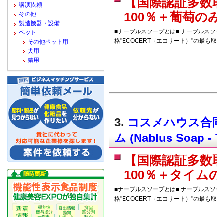
【国際認証多数
講演依頼
100％＋葡萄
その他
製造機器・設備
■ナーブルスソープとは■ ナーブルス
ペット
格"ECOCERT（エコサート）"の最も
その他ペット用
犬用
猫用
3.
コスメハウス合同
ム (Nablus Soap -
【国際認証多数
100％＋タイ
■ナーブルスソープとは■ ナーブルス
格"ECOCERT（エコサート）"の最も