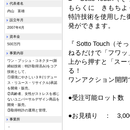
代表者名
もらくに きもちよ
内山 富雄
特許技術を使用した
設立年月
発ができます。
2007年4月
資本金
『 Sotto Touch
500万円
ねるだけで「フワッ
事業内容
上から押すと「スー
ワン・プッシュ・コネクター(新
締結技術：特許取得済み)をコア
る！
技術として、
①環境にやさしい３Ｒ(リデュー
ワンアクション開閉
ス・リユース・リサイクル)承認
を開発・販売。
②高齢者、女性がストレスを感じ
●受注可能ロット数 ：
ないユニバーサルデザイン商品を
開発・販売。
③取得特許の運用と管理。
●お見積り ： 3,000
事業所
－