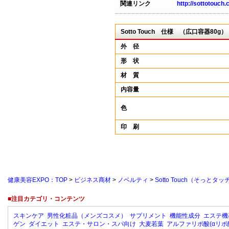
関連リンク
http://sottotouch.
Sotto Touch 仕様 （広口容器80g）
外 径
形 状
材 質
内容量
色
印 刷
健康美容EXPO：TOP
>
ビジネス商材
>
ノベルティ
>
Sotto Touch（そっと
■注目カテゴリ・コンテンツ
スキンケア
男性化粧品（メンズコスメ）
サプリメント
機能性成分
エステ機
ゲン
ダイエット
エステ・サロン・スパ向け
大麦若葉
アルファリポ酸(αリポ