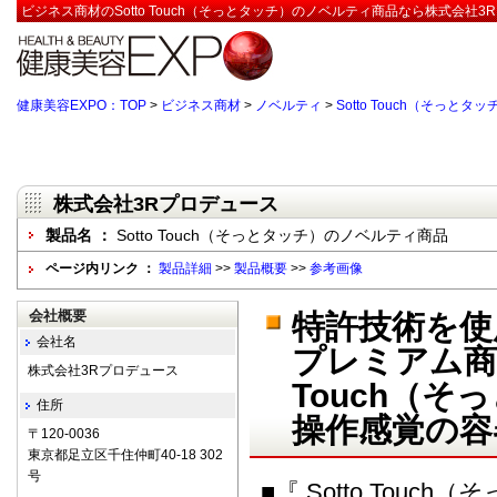
ビジネス商材のSotto Touch（そっとタッチ）のノベルティ商品なら株式会社3
健康美容EXPO：TOP
>
ビジネス商材
>
ノベルティ
>
Sotto Touch（そっと
株式会社3Rプロデュース
製品名 ：
Sotto Touch（そっとタッチ）のノベルティ商品
ページ内リンク ：
製品詳細
>>
製品概要
>>
参考画像
会社概要
特許技術を使
会社名
プレミアム商品
株式会社3Rプロデュース
Touch（
住所
操作感覚の容
〒120-0036
東京都足立区千住仲町40-18 302
号
■『 Sotto Touc