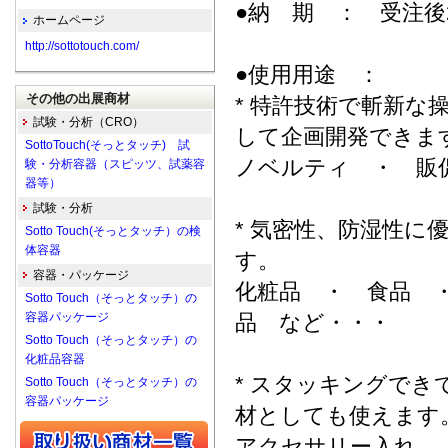
●納 期 ： 受注後
ホームページ
http://sottotouch.com/
●使用用途 ：
その他の出展商材
* 特許技術で斬新
試験・分析（CRO）
して企画開発できま
SottoTouch(そっとタッチ) 試
ノベルティ ・ 販
験・分析容器（スピッツ、試薬容
器等）
試験・分析
* 気密性、防湿性
Sotto Touch(そっとタッチ）の検
体容器
す。
容器・パッケージ
化粧品 ・ 食品 
Sotto Touch（そっとタッチ）の
容器パッケージ
品 など・・・
Sotto Touch（そっとタッチ）の
化粧品容器
* スタッキングで
Sotto Touch（そっとタッチ）の
容器パッケージ
材としても使えます
アクセサリー入れ 