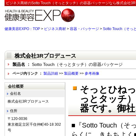
ビジネス商材のSotto Touch（そっとタッチ）の容器パッケージなら株式会社3
健康美容EXPO：TOP
>
ビジネス商材
>
容器・パッケージ
>
Sotto Touch
株式会社3Rプロデュース
製品名 ：
Sotto Touch（そっとタッチ）の容器パッケージ
ページ内リンク ：
製品詳細
>>
製品概要
>>
参考画像
会社概要
そっとひねって
会社名
っとタッチ）
株式会社3Rプロデュース
器です。御社
住所
〒120-0036
■『Sotto Touc
東京都足立区千住仲町40-18 302
号
らくに きもちよく