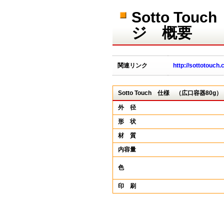
Sotto T
ジ 概要
関連リンク
http://sottotouch.
Sotto Touch 仕様 （広口容器8
外 径
形 状
材 質
内容量
色
印 刷