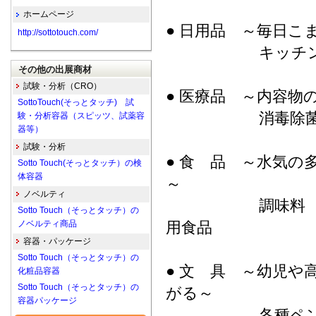
ホームページ
● 日用品 ～毎日
http://sottotouch.com/
キッチン用品 
その他の出展商材
試験・分析（CRO）
● 医療品 ～内容物
SottoTouch(そっとタッチ) 試
消毒除菌製品 
験・分析容器（スピッツ、試薬容
器等）
試験・分析
● 食 品 ～水気
Sotto Touch(そっとタッチ）の検
体容器
～
ノベルティ
調味料 ・ サ
Sotto Touch（そっとタッチ）の
ノベルティ商品
用食品
容器・パッケージ
Sotto Touch（そっとタッチ）の
● 文 具 ～幼児
化粧品容器
Sotto Touch（そっとタッチ）の
がる～
容器パッケージ
各種ペン類 