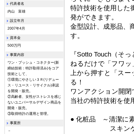
代表者名
特許技術を使用した
内山 富雄
発ができます。
設立年月
金型設計、成形品、
2007年4月
す。
資本金
500万円
『Sotto Touch
事業内容
ねるだけで「フワッ
ワン・プッシュ・コネクター(新
締結技術：特許取得済み)をコア
上から押すと「スー
技術として、
①環境にやさしい３Ｒ(リデュー
る！
ス・リユース・リサイクル)承認
ワンアクション開閉
を開発・販売。
②高齢者、女性がストレスを感じ
当社の特許技術を使
ないユニバーサルデザイン商品を
開発・販売。
③取得特許の運用と管理。
● 化粧品 ～清潔に
事業所
スキンケア製品
－