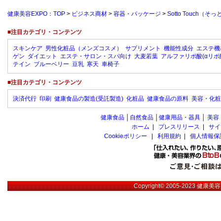
健康美容EXPO：TOP
>
ビジネス商材
>
容器・パッケージ
>
Sotto Touch
■注目カテゴリ・コンテンツ
スキンケア
男性化粧品（メンズコスメ）
サプリメント
機能性成分
エステ機
ゲン
ダイエット
エステ・サロン・スパ向け
大麦若葉
アルファリポ酸(αリポ
テイン
ブルーベリー
豆乳
寒天
車椅子
■注目カテゴリ・コンテンツ
決済代行
印刷
健康食品の製造(受託製造)
化粧品
健康食品の原料
美容・化粧
健康食品
│
自然食品
│
健康用品・器具
│
美容
ホーム
|
プレスリリース
|
サイ
Cookieポリシー
|
利用規約
|
個人情報保
Copyright© 2005-2023
健康美容