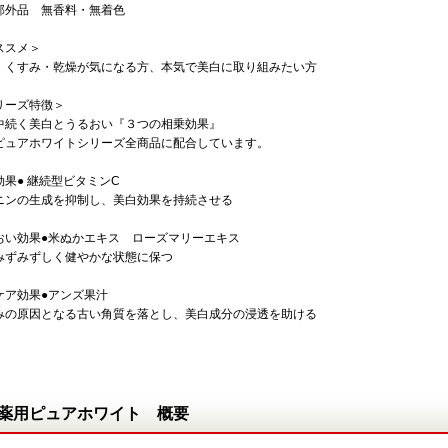
部外品 無香料・無着色
ススメ＞
・くすみ・乾燥が気になる方、本気で美白に取り組みたい方
リーズ特徴＞
中続く美白とうるおい『３つの相乗効果』
ピュアホワイトシリーズ全商品に配合しています。
効果● 継続型ビタミンC
ニンの生成を抑制し、美白効果を持続させる
おい効果●米ぬかエキス ローズマリーエキス
みずみずしく健やかな状態に保つ
ケア効果●アンズ果汁
みの原因となる古い角質を落とし、美白成分の浸透を助ける
薬用ピュアホワイト 概要