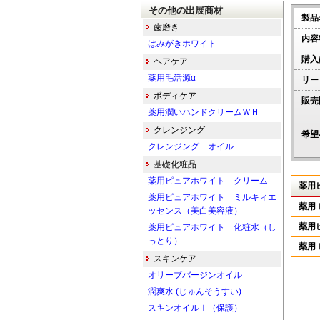
その他の出展商材
製品
歯磨き
内容
はみがきホワイト
購入
ヘアケア
薬用毛活源α
リー
ボディケア
販売
薬用潤いハンドクリームＷＨ
クレンジング
希望
クレンジング オイル
基礎化粧品
薬用ピュアホワイト クリーム
薬用
薬用ピュアホワイト ミルキィエ
薬用
ッセンス（美白美容液）
薬用
薬用ピュアホワイト 化粧水（し
っとり）
薬用
スキンケア
オリーブバージンオイル
潤爽水 (じゅんそうすい)
スキンオイルＩ（保護）