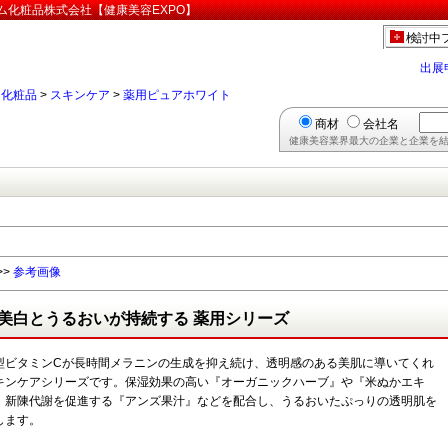
ム化粧品株式会社【健康美容EXPO】
検討中
出展
>
化粧品
>
スキンケア
>
薬用ピュアホワイト
商材
会社名
健康美容業界最大の企業と企業を結
>>
参考画像
美白とうるおいが持続する 薬用シリーズ
型ビタミンCが長時間メラニンの生成を抑え続け、透明感のある美肌に導いてくれ
キンケアシリーズです。保湿効果の高い『オーガニックハーブ』や『米ぬかエキ
、新陳代謝を促進する『アンズ果汁』などを配合し、うるおいたぷっりの透明肌を
します。