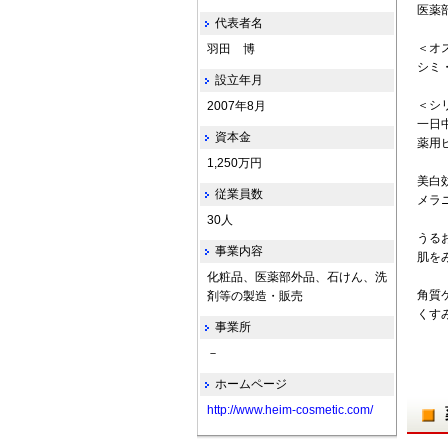
医薬
代表者名
＜オ
羽田 博
シミ
設立年月
＜シ
2007年8月
一日
資本金
薬用
1,250万円
美白
従業員数
メラ
30人
うる
事業内容
肌を
化粧品、医薬部外品、石けん、洗
角質
剤等の製造・販売
くす
事業所
－
ホームページ
http://www.heim-cosmetic.com/