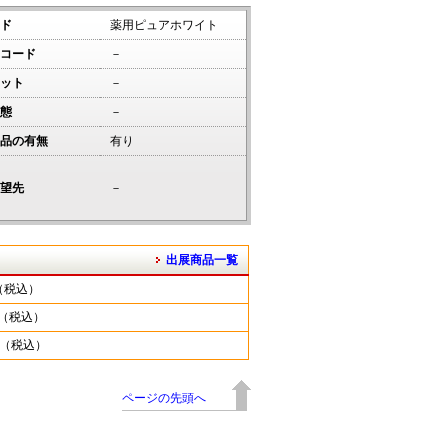
ド
薬用ピュアホワイト
コード
－
ット
－
態
－
品の有無
有り
望先
－
出展商品一覧
円（税込）
円（税込）
円（税込）
ページの先頭へ