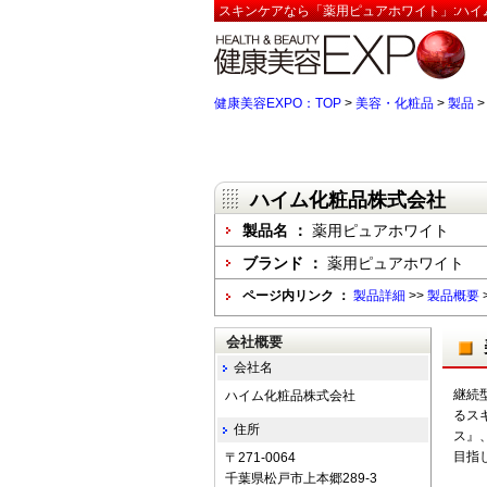
スキンケアなら「薬用ピュアホワイト」:ハイ
健康美容EXPO：TOP
>
美容・化粧品
>
製品
ハイム化粧品株式会社
製品名 ：
薬用ピュアホワイト
ブランド ：
薬用ピュアホワイト
ページ内リンク ：
製品詳細
>>
製品概要
会社概要
会社名
継続
ハイム化粧品株式会社
るス
住所
ス』
目指
〒271-0064
千葉県松戸市上本郷289-3