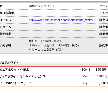
名
薬用ピュアホワイト
ブラン
物（内容量）
－
ＪＡＮ
はこちら
http://www.heim-cosmetic.com/series/pure_white/
販売ロ
ドタイム
－
販売形
開始時期
－
販促用
化粧水：1,575円（税込）
小売価格
ミルキィエッセンス ：1,890円（税込）
販売希
クリーム ：1,680円（税込）
ピュアホワイト
 ピュアホワイト 化粧水
100ml 1,575
ピュアホワイト ミルキィエッセンス
30ml 1,890
 ピュアホワイト クリーム
30ｇ 1,680