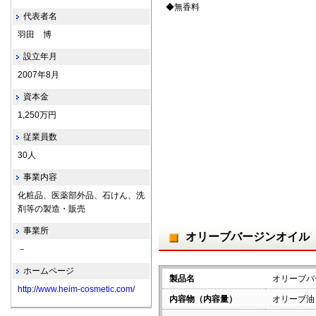
◆無香料
代表者名
羽田 博
設立年月
2007年8月
資本金
1,250万円
従業員数
30人
事業内容
化粧品、医薬部外品、石けん、洗
剤等の製造・販売
事業所
オリーブバージンオイル
－
ホームページ
製品名
オリーブバ
http://www.heim-cosmetic.com/
内容物（内容量）
オリーブ