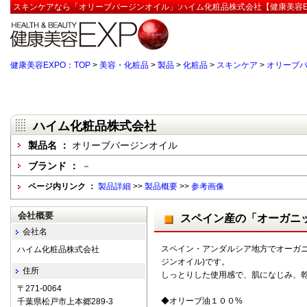
スキンケアなら「オリーブバージンオイル」:ハイム化粧品株式会社【健康美容E
健康美容EXPO：TOP
>
美容・化粧品
>
製品
>
化粧品
>
スキンケア
>
オリーブ
ハイム化粧品株式会社
製品名 ：
オリーブバージンオイル
ブランド ：
－
ページ内リンク ：
製品詳細
>>
製品概要
>>
参考画像
会社概要
スペイン産の「オーガニ
会社名
スペイン・アンダルシア地方でオーガニ
ハイム化粧品株式会社
ジンオイル)です。
住所
しっとりした使用感で、肌になじみ、
〒271-0064
◆オリーブ油１００%
千葉県松戸市上本郷289-3