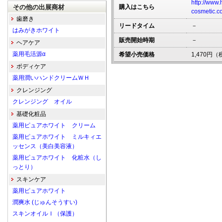
http://www.
その他の出展商材
購入はこちら
cosmetic.c
歯磨き
リードタイム
－
はみがきホワイト
販売開始時期
－
ヘアケア
薬用毛活源α
希望小売価格
1,470円
ボディケア
薬用潤いハンドクリームＷＨ
クレンジング
クレンジング オイル
基礎化粧品
薬用ピュアホワイト クリーム
薬用ピュアホワイト ミルキィエ
ッセンス（美白美容液）
薬用ピュアホワイト 化粧水（し
っとり）
スキンケア
薬用ピュアホワイト
潤爽水 (じゅんそうすい)
スキンオイルＩ（保護）