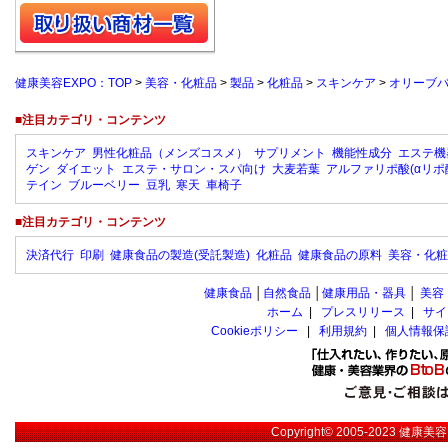
健康美容EXPO：TOP
>
美容・化粧品
>
製品
>
化粧品
>
スキンケア
>
オリーブ
■注目カテゴリ・コンテンツ
スキンケア
男性化粧品（メンズコスメ）
サプリメント
機能性成分
エステ機
ゲン
ダイエット
エステ・サロン・スパ向け
大麦若葉
アルファリポ酸(αリポ
テイン
ブルーベリー
豆乳
寒天
車椅子
■注目カテゴリ・コンテンツ
決済代行
印刷
健康食品の製造(受託製造)
化粧品
健康食品の原料
美容・化粧
健康食品
│
自然食品
│
健康用品・器具
│
美容
ホーム
|
プレスリリース
|
サイ
Cookieポリシー
|
利用規約
|
個人情報保
Copyright© 2005-2023
健康美容