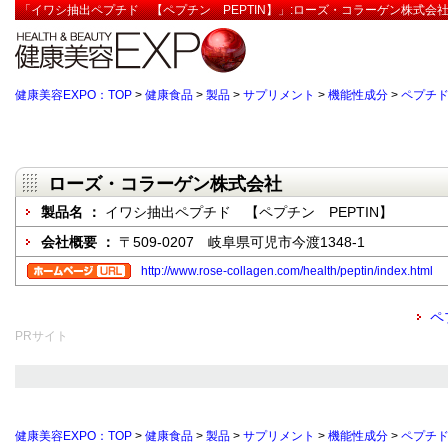
「イワシ抽出ペプチド 【ペプチン PEPTIN】」:ローズ・コラーゲン株式会社
健康美容EXPO：TOP
>
健康食品
>
製品
>
サプリメント
>
機能性成分
>
ペプチ
ローズ・コラーゲン株式会社
製品名 ：
イワシ抽出ペプチド 【ペプチン PEPTIN】
会社概要 ：
〒509-0207 岐阜県可児市今渡1348-1
http://www.rose-collagen.com/health/peptin/index.html
ペ
PRサイト
健康美容EXPO：TOP
>
健康食品
>
製品
>
サプリメント
>
機能性成分
>
ペプチ