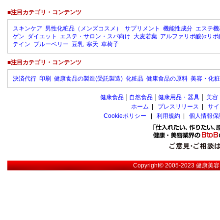
■注目カテゴリ・コンテンツ
スキンケア
男性化粧品（メンズコスメ）
サプリメント
機能性成分
エステ機
ゲン
ダイエット
エステ・サロン・スパ向け
大麦若葉
アルファリポ酸(αリポ
テイン
ブルーベリー
豆乳
寒天
車椅子
■注目カテゴリ・コンテンツ
決済代行
印刷
健康食品の製造(受託製造)
化粧品
健康食品の原料
美容・化粧
健康食品
│
自然食品
│
健康用品・器具
│
美容
ホーム
|
プレスリリース
|
サイ
Cookieポリシー
|
利用規約
|
個人情報保
Copyright© 2005-2023
健康美容