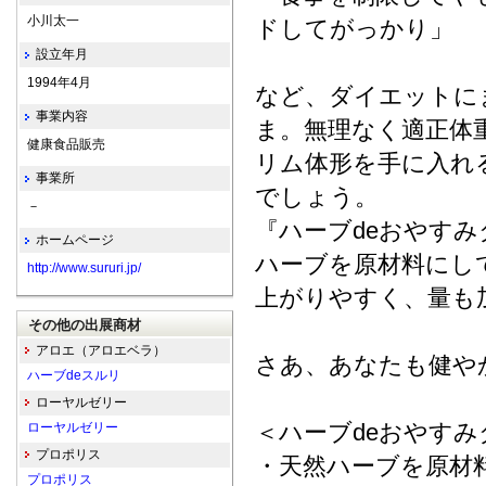
小川太一
ドしてがっかり」
設立年月
1994年4月
など、ダイエットに
事業内容
ま。無理なく適正体
健康食品販売
リム体形を手に入れ
事業所
でしょう。
－
『ハーブdeおやす
ホームページ
ハーブを原材料にし
http://www.sururi.jp/
上がりやすく、量も
その他の出展商材
アロエ（アロエベラ）
さあ、あなたも健や
ハーブdeスルリ
ローヤルゼリー
＜ハーブdeおやす
ローヤルゼリー
プロポリス
・天然ハーブを原材
プロポリス