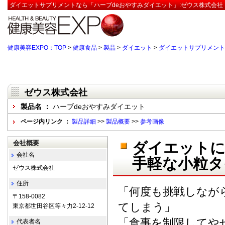
ダイエットサプリメントなら「ハーブdeおやすみダイエット」:ゼウス株式会社【
健康美容EXPO：TOP
>
健康食品
>
製品
>
ダイエット
>
ダイエットサプリメント
ゼウス株式会社
製品名 ：
ハーブdeおやすみダイエット
ページ内リンク ：
製品詳細
>>
製品概要
>>
参考画像
会社概要
ダイエット
会社名
手軽な小粒タ
ゼウス株式会社
住所
「何度も挑戦しなが
〒158-0082
てしまう」
東京都世田谷区等々力2-12-12
「食事を制限してや
代表者名