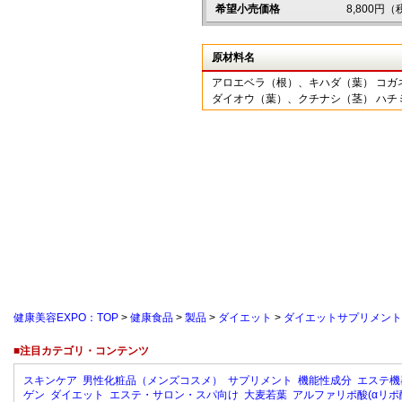
希望小売価格
8,800円
原材料名
アロエベラ（根）、キハダ（葉） コガ
ダイオウ（葉）、クチナシ（茎） ハチ
健康美容EXPO：TOP
>
健康食品
>
製品
>
ダイエット
>
ダイエットサプリメント
■注目カテゴリ・コンテンツ
スキンケア
男性化粧品（メンズコスメ）
サプリメント
機能性成分
エステ機
ゲン
ダイエット
エステ・サロン・スパ向け
大麦若葉
アルファリポ酸(αリポ