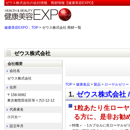
ゼウス株式会社の会社情報、商材情報【健康美容EXPO】
健康美容EXPO：TOP
> ゼウス株式会社 商材一覧
ゼウス株式会社
会社概要
会社名
ゼウス株式会社
TOP
>
健康食品
>
製品
>
ローヤルゼリー
住所
1.
ゼウス株式会社 
〒158-0082
東京都世田谷区等々力2-12-12
1粒あたり生ローヤ
代表者名
る方に、是非お勧
小川太一
＜特徴＞ ・1カプセルに生ローヤルゼリ
設立年月