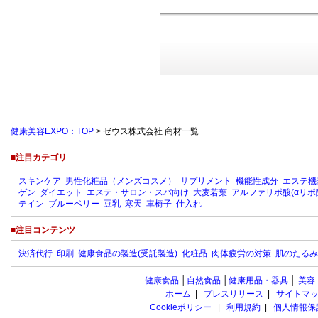
健康美容EXPO：TOP
> ゼウス株式会社 商材一覧
■注目カテゴリ
スキンケア
男性化粧品（メンズコスメ）
サプリメント
機能性成分
エステ機
ゲン
ダイエット
エステ・サロン・スパ向け
大麦若葉
アルファリポ酸(αリポ
テイン
ブルーベリー
豆乳
寒天
車椅子
仕入れ
■注目コンテンツ
決済代行
印刷
健康食品の製造(受託製造)
化粧品
肉体疲労の対策
肌のたるみ
健康食品
│
自然食品
│
健康用品・器具
│
美容
ホーム
|
プレスリリース
|
サイトマ
Cookieポリシー
|
利用規約
|
個人情報保