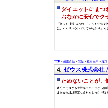
ダイエットにまつ
おなかに安心でク
「何度も挑戦しながら、いつも中途で挫
に、すぐリバウンドしてがっかり」 な
TOP
>
健康食品
>
製品
>
植物由来
>
野菜
4.
ゼウス株式会社 /
ためないことが、
水分？それとも生野菜？ハーブなら無理
また食物繊維豊富な食材をしっかり取