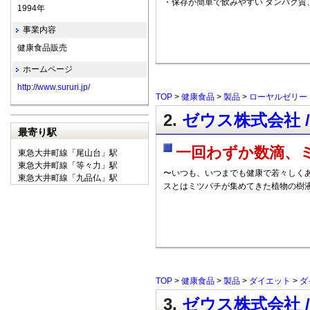
・保存が簡単で飲みやすい タンパク質
1994年
事業内容
健康食品販売
ホームページ
http://www.sururi.jp/
TOP
>
健康食品
>
製品
>
ローヤルゼリー
2.
ゼウス株式会社 
最寄り駅
一回わずか数滴、
東急大井町線「尾山台」駅
東急大井町線「等々力」駅
〜いつも、いつまでも健康で若々しくあ
東急大井町線「九品仏」駅
スとはミツバチが集めてきた植物の樹
TOP
>
健康食品
>
製品
>
ダイエット
>
ダ
3.
ゼウス株式会社 