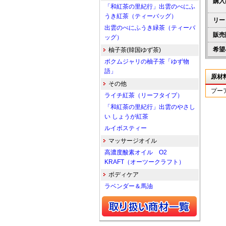
購入
「和紅茶の里紀行」出雲のべにふ
うき紅茶（ティーバッグ）
リー
出雲のべにふうき緑茶（ティーバ
販売
ッグ）
希望
柚子茶(韓国ゆず茶)
ボクムジャリの柚子茶「ゆず物
語」
原材
その他
プー
ライチ紅茶（リーフタイプ）
「和紅茶の里紀行」出雲のやさし
い しょうが紅茶
ルイボスティー
マッサージオイル
高濃度酸素オイル O2
KRAFT（オーツークラフト）
ボディケア
ラベンダー＆馬油