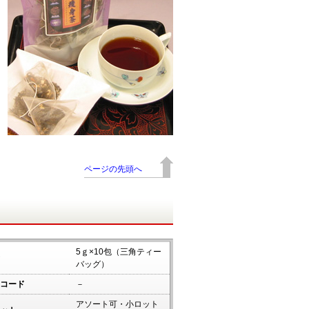
ページの先頭へ
5ｇ×10包（三角ティー
バッグ）
コード
－
アソート可・小ロット