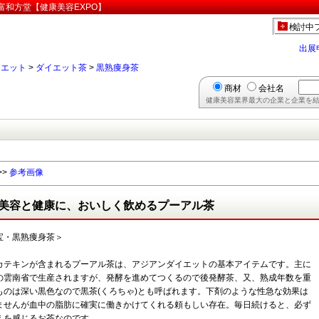
富和方堂【健康美容EXPO】
検討中
出展
イエット
>
ダイエット茶
>
黒熟痩身茶
商材
会社名
健康美容業界最大の企業と企業を結
>>
参考画像
美容と健康に、おいしく飲めるプーアル茶
宝・黒熟痩身茶＞
カテキンが含まれるプーアル茶は、アジアンダイエットの基本アイテムです。主に
の雲南省で生産されますが、発酵を進めてつくるので後発酵茶、又、熟成年数を重
ものは深い黒色なので黒茶(くろちゃ)とも呼ばれます。下剤のような性急な効果は
ませんが血中の脂肪に確実に働きかけてくれる頼もしい存在。毎日続けると、必ず
えを感じるお茶なのです。