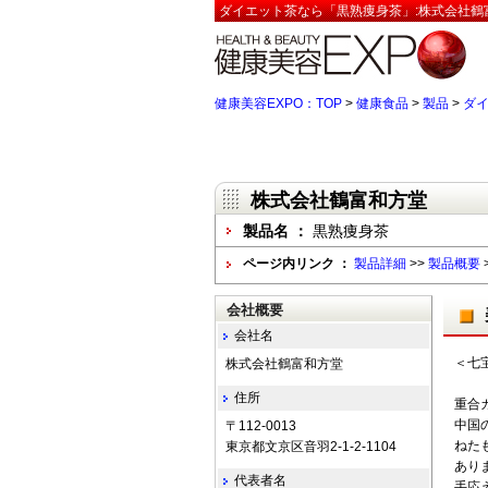
ダイエット茶なら「黒熟痩身茶」:株式会社鶴
健康美容EXPO：TOP
>
健康食品
>
製品
>
ダ
株式会社鶴富和方堂
製品名 ：
黒熟痩身茶
ページ内リンク ：
製品詳細
>>
製品概要
会社概要
会社名
＜七
株式会社鶴富和方堂
住所
重合
中国
〒112-0013
ねた
東京都文京区音羽2-1-2-1104
あり
代表者名
手応