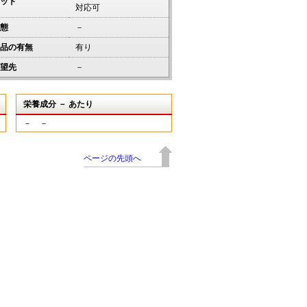
ット
対応可
態
－
品の有無
有り
望先
－
栄養成分 － あたり
－ －
ページの先頭へ