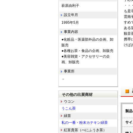
・・
萩原由利子
も是
設立年月
雲南
すめ
1995年5月
ある
事業内容
観音
携帯
●化粧品・医薬部外品の企画、卸
けば
販売
●各種お茶・食品の企画、卸販売
●美容雑貨・アクセサリーの企
画、卸販売
事業所
－
その他の出展商材
ウコン
うこん茶
製品
緑茶
サイ
私の一番・粉末カテキン緑茶
紅富貴茶（べにふうき茶）