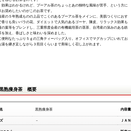
・効果はわかるけれど、プーアル茶のちょっとあの独特な風味が苦手、という方に
非お奨めしたいのがこのお茶です。
省産の５年熟成ものの上品でこくのあるプーアル茶をメインに、美肌つくりにおす
で香りも良いバラの花、ダイエットで人気のあるゴーヤ、陳皮、リラックス効果も
蓮の葉等をブレンドし、三重県度会産の有機栽培茶の茎茶、台湾産の深みのある鉄
茶を加え、香ばしさと味わいを深めました。
に便利なたっぷり５ｇの三角ティーバッグ入り。オフィスでマグカップにいれてお
お湯を継ぎ足しながら３煎目くらいまで美味しく召し上がれます。
黒熟痩身茶 概要
名
黒熟痩身茶
内容量
ズ
－
ＪＡＮ