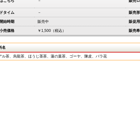
はこちら
－
販売ロ
ドタイム
－
販売形
開始時期
販売中
販促用
小売価格
￥1,500（税込）
販売希
料名
アル茶、烏龍茶、ほうじ茎茶、蓮の葉茶、ゴーヤ、陳皮、バラ花