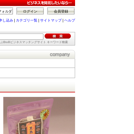
フォルダ
ログイン
会員登録
申し込み
|
カテゴリ一覧
|
サイトマップ
|
ヘルプ
ぶBtoBビジネスマッチングサイト キーワード検索