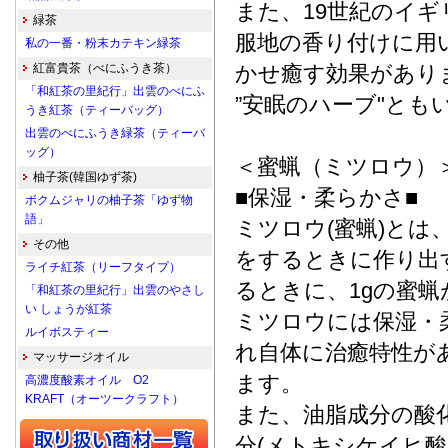
また、19世紀のイ
緑茶
服地の香り付けに用
私の一番・粉末カテキン緑茶
紅富貴茶（べにふうき茶）
かせ癒す効果があり
「和紅茶の里紀行」出雲のべにふ
”安眠のハーブ"とも
うき紅茶（ティーバッグ）
出雲のべにふうき緑茶（ティーバ
ッグ）
＜蜜蝋（ミツロウ）
柚子茶(韓国ゆず茶)
■保湿・柔らかさ■
ボクムジャリの柚子茶「ゆず物
語」
ミツロウ(蜜蝋)と
その他
をするときに作り出
ライチ紅茶（リーフタイプ）
るときに、1gの蜜
「和紅茶の里紀行」出雲のやさし
い しょうが紅茶
ミツロウには保湿・
ルイボスティー
れ自体に治癒特性が
マッサージオイル
ます。
高濃度酸素オイル O2
KRAFT（オーツークラフト）
また、油脂成分の酸
分(メトキシケイヒ