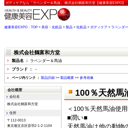
ボディケアなら「ラベンダー＆馬油」:株式会社鶴富和方堂【健康美容EXPO】
健康美容EXPO：TOP
>
美容・化粧品
>
製品
>
化粧品
>
ボディケア
>
ラベンダ
株式会社鶴富和方堂
製品名 ：
ラベンダー＆馬油
ブランド ：
－
ページ内リンク ：
製品詳細
>>
製品概要
>>
参考画像
会社概要
100％天然
会社名
株式会社鶴富和方堂
＜100％天然馬油使
住所
■潤い■
〒112-0013
天然馬油は他の動物
東京都文京区音羽2-1-2-1104