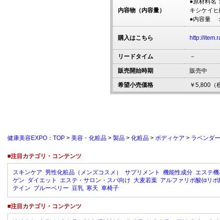
●原材料名
内容物（内容量）
キシケイヒ
●内容量 ：
購入はこちら
http://item
リードタイム
－
販売開始時期
販売中
希望小売価格
￥5,800
健康美容EXPO：TOP
>
美容・化粧品
>
製品
>
化粧品
>
ボディケア
>
ラベンダ
■注目カテゴリ・コンテンツ
スキンケア
男性化粧品（メンズコスメ）
サプリメント
機能性成分
エステ機
ゲン
ダイエット
エステ・サロン・スパ向け
大麦若葉
アルファリポ酸(αリポ
テイン
ブルーベリー
豆乳
寒天
車椅子
■注目カテゴリ・コンテンツ