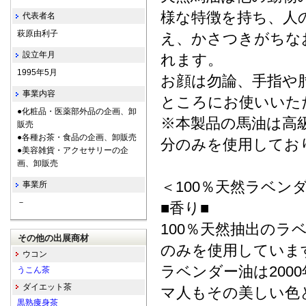
様な特徴を持ち、人
代表者名
萩原由利子
え、かさつきがちな
設立年月
れます。
1995年5月
お顔は勿論、手指や
事業内容
ところにお使いいた
●化粧品・医薬部外品の企画、卸
※本製品の馬油は高
販売
●各種お茶・食品の企画、卸販売
分のみを使用してお
●美容雑貨・アクセサリーの企
画、卸販売
＜100％天然ラベン
事業所
－
■香り■
100％天然抽出の
その他の出展商材
のみを使用していま
ウコン
ラベンダー油は20
うこん茶
ダイエット茶
マ人もその美しい色
黒熟痩身茶