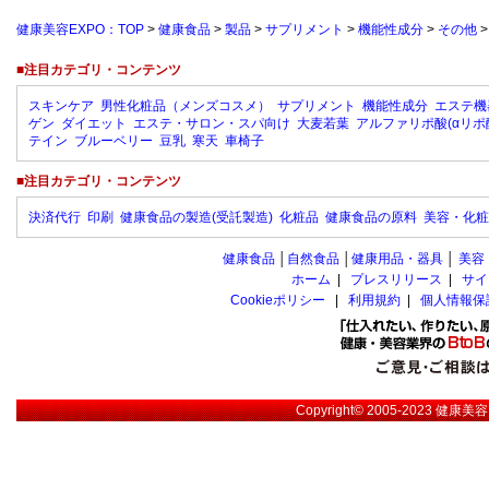
健康美容EXPO：TOP
>
健康食品
>
製品
>
サプリメント
>
機能性成分
>
その他
■注目カテゴリ・コンテンツ
スキンケア
男性化粧品（メンズコスメ）
サプリメント
機能性成分
エステ機
ゲン
ダイエット
エステ・サロン・スパ向け
大麦若葉
アルファリポ酸(αリポ
テイン
ブルーベリー
豆乳
寒天
車椅子
■注目カテゴリ・コンテンツ
決済代行
印刷
健康食品の製造(受託製造)
化粧品
健康食品の原料
美容・化粧
健康食品
│
自然食品
│
健康用品・器具
│
美容
ホーム
|
プレスリリース
|
サイ
Cookieポリシー
|
利用規約
|
個人情報保
Copyright© 2005-2023
健康美容