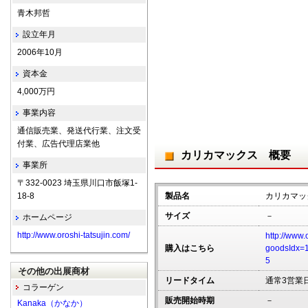
青木邦哲
設立年月
2006年10月
資本金
4,000万円
事業内容
通信販売業、発送代行業、注文受
付業、広告代理店業他
カリカマックス 概要
事業所
〒332-0023 埼玉県川口市飯塚1-
18-8
製品名
カリカマッ
サイズ
－
ホームページ
http://www.oroshi-tatsujin.com/
http://www.
購入はこちら
goodsIdx=
5
その他の出展商材
リードタイム
通常3営業
コラーゲン
販売開始時期
－
Kanaka（かなか）