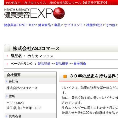
その他なら「カリカマックス」:株式会社ASJコマース【健康美容EXPO】
健康美容EXPO：TOP
>
健康食品
>
製品
>
サプリメント
>
機能性成分
>
その他
株式会社ASJコマース
製品名 ：
カリカマックス
ページ内リンク ：
製品詳細
>>
製品概要
>>
参考画像
会社概要
３０年の歴史を持ち世界
会社名
パパイアは、熱帯の強烈な紫外線など
株式会社ASJコマース
す。
住所
特に、黄色く熟す前の青いパパイヤの
されています。
〒332-0023
生命エネルギーに満ち溢れた皮と種の
埼玉県川口市飯塚1-18-8
乾燥させた天然100％の健康維持食品
代表者名