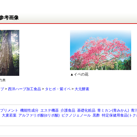
参考画像
▲イペの花
の木
ーブ
>
西洋ハーブ加工食品
>
タヒボ・紫イペ
>
大元酵素
プリメント
機能性成分
エステ機器
介護食品
基礎化粧品
青ミカン(青みかん)
青汁
大麦若葉
アルファリポ酸(αリポ酸)
ピクノジェノール
黒酢
特定保健用食品(トク