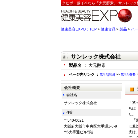
タヒボ・紫イペなら「大元酵素」:サンレック
健康美容EXPO：TOP
>
健康食品
>
製品
>
ハ
サンレック株式会社
製品名 ：
大元酵素
ページ内リンク ：
製品詳細
>>
製品概要
会社概要
会社名
「紫
サンレック株式会社
ちは
住所
た。
「紫
〒540-0021
に並
大阪府大阪市中央区大手通1-3-9
皮は
YS大手通ビル5階
て、