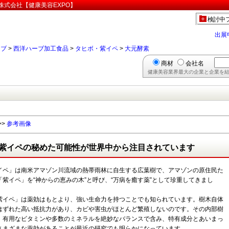
株式会社【健康美容EXPO】
検討中
出展
ーブ
>
西洋ハーブ加工食品
>
タヒボ・紫イペ
>
大元酵素
商材
会社名
健康美容業界最大の企業と企業を結
>>
参考画像
紫イペの秘めた可能性が世界中から注目されています
イペ」は南米アマゾン川流域の熱帯雨林に自生する広葉樹で、アマゾンの原住民た
「紫イペ」を“神からの恵みの木”と呼び、“万病を癒す薬”として珍重してきまし
イペ」は薬効はもとより、強い生命力を持つことでも知られています。樹木自体
はずれた高い抵抗力があり、カビや害虫がほとんど繁殖しないのです。その内部樹
、有用なビタミンや多数のミネラルを絶妙なバランスで含み、特有成分とあいまっ
さまざまな薬効があることが最近の研究でも明らかになっています。