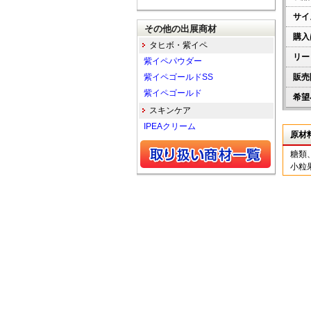
サイ
その他の出展商材
購入
タヒボ・紫イペ
リー
紫イペパウダー
紫イペゴールドSS
販売
紫イペゴールド
希望
スキンケア
IPEAクリーム
原材
糖類
小粒