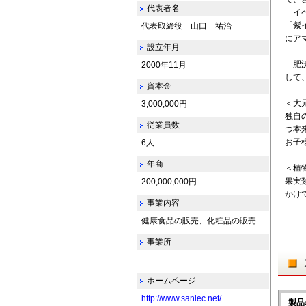
代表者名
イペ
「紫
代表取締役 山口 祐治
にア
設立年月
肥沃
2000年11月
して
資本金
＜大
3,000,000円
独自
従業員数
つ本
お子
6人
年商
＜植
果実
200,000,000円
かけ
事業内容
健康食品の販売、化粧品の販売
事業所
－
ホームページ
http://www.sanlec.net/
製品