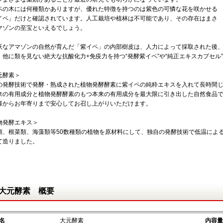
の木には何種類かありますが、優れた特徴を持つのは紫色の可憐な花を咲かせる
イペ」だけと確認されています。人工栽培や植林は不可能であり、その存在はまさ
マゾンの至宝といえるでしょう。
なアマゾンの自然が育んだ「紫イペ」の内部樹皮は、人力によって採取された後、
、他に類を見ない絶大な抗酸化力+免疫力を持つ“発酵紫イペ”や“純正エキスカプセル
元酵素＞
の発酵技術で発酵・熟成された植物発酵酵素に紫イペの純粋エキスを入れて長時間
来の有用成分と植物発酵酵素のもつ本来の有用成分を最大限に引き出した自然食品
様からお年寄りまで安心してお召し上がりいただけます。
物発酵エキス＞
類、根菜類、海藻類等50数種類の植物を原材料にして、独自の発酵技術で低温によ
て造りました。
大元酵素 概要
名
大元酵素
内容量