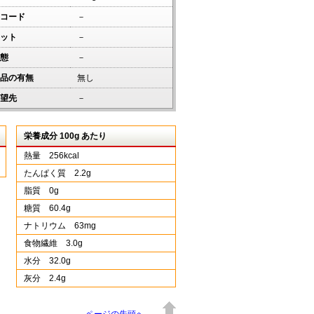
コード
－
ット
－
態
－
品の有無
無し
望先
－
栄養成分 100g あたり
熱量 256kcal
たんぱく質 2.2g
脂質 0g
糖質 60.4g
ナトリウム 63mg
食物繊維 3.0g
水分 32.0g
灰分 2.4g