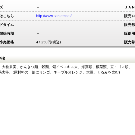
ズ
－
ＪＡＮ
はこちら
http://www.sanlec.net/
販売ロ
ドタイム
－
販売形
開始時期
－
販促用
小売価格
47,250円(税込)
販売希
料名
、大粒果実、かんきつ類、穀類、紫イペエキス末、海藻類、根菜類、豆・ゴマ類、
果実等、(原材料の一部にリンゴ、ネーブルオレンジ、大豆、くるみを含む)