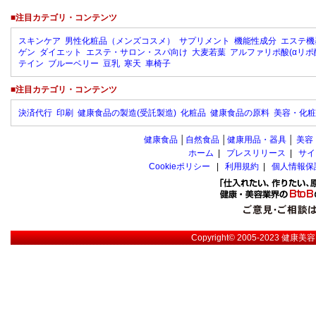
■注目カテゴリ・コンテンツ
スキンケア
男性化粧品（メンズコスメ）
サプリメント
機能性成分
エステ機
ゲン
ダイエット
エステ・サロン・スパ向け
大麦若葉
アルファリポ酸(αリポ
テイン
ブルーベリー
豆乳
寒天
車椅子
■注目カテゴリ・コンテンツ
決済代行
印刷
健康食品の製造(受託製造)
化粧品
健康食品の原料
美容・化粧
健康食品
│
自然食品
│
健康用品・器具
│
美容
ホーム
|
プレスリリース
|
サイ
Cookieポリシー
|
利用規約
|
個人情報保
Copyright© 2005-2023
健康美容