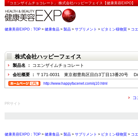
「コエンザイムチョコレート」:株式会社ハッピーフェイス【健康美容EXPO】
健康美容EXPO：TOP
>
健康食品
>
製品
>
サプリメント
>
ビタミン様物質
>
コエ
株式会社ハッピーフェイス
製品名 ：
コエンザイムチョコレート
会社概要 ：
〒171-0031 東京都豊島区目白3丁目13番20号 DA
http://www.happyfacenet.com/q10.html
コ
PRサイト
健康美容EXPO：TOP
>
健康食品
>
製品
>
サプリメント
>
ビタミン様物質
>
コエ