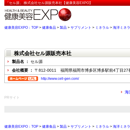
「セル源」:株式会社セル源販売本社【健康美容EXPO】
健康美容EXPO：TOP
>
健康食品
>
製品
>
サプリメント
>
ミネラル
>
海洋ミネ
株式会社セル源販売本社
製品名 ：
セル源
会社概要 ：
〒812-0011 福岡県福岡市博多区博多駅前4丁目2
http://www.cell-gen.com/
海
PRサイト
健康美容EXPO：TOP
>
健康食品
>
製品
>
サプリメント
>
ミネラル
>
海洋ミネ