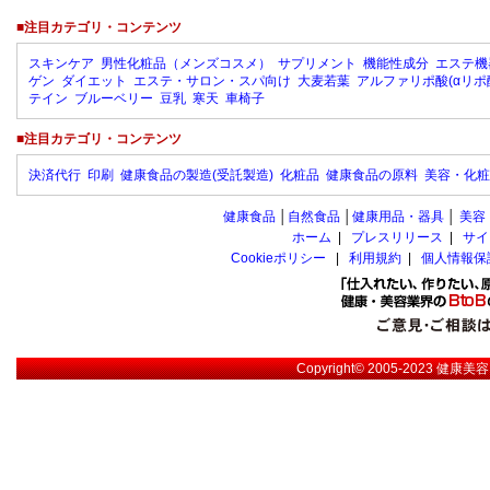
■注目カテゴリ・コンテンツ
スキンケア
男性化粧品（メンズコスメ）
サプリメント
機能性成分
エステ機
ゲン
ダイエット
エステ・サロン・スパ向け
大麦若葉
アルファリポ酸(αリポ
テイン
ブルーベリー
豆乳
寒天
車椅子
■注目カテゴリ・コンテンツ
決済代行
印刷
健康食品の製造(受託製造)
化粧品
健康食品の原料
美容・化粧
健康食品
│
自然食品
│
健康用品・器具
│
美容
ホーム
|
プレスリリース
|
サイ
Cookieポリシー
|
利用規約
|
個人情報保
Copyright© 2005-2023
健康美容