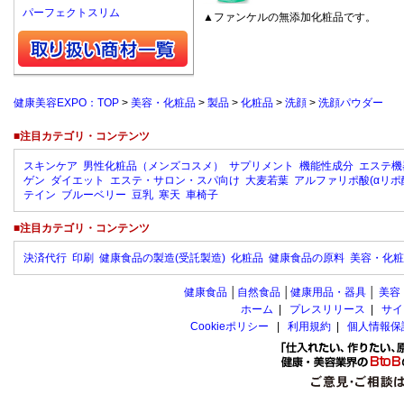
パーフェクトスリム
▲ファンケルの無添加化粧品です。
健康美容EXPO：TOP
>
美容・化粧品
>
製品
>
化粧品
>
洗顔
>
洗顔パウダー
■注目カテゴリ・コンテンツ
スキンケア
男性化粧品（メンズコスメ）
サプリメント
機能性成分
エステ機
ゲン
ダイエット
エステ・サロン・スパ向け
大麦若葉
アルファリポ酸(αリポ
テイン
ブルーベリー
豆乳
寒天
車椅子
■注目カテゴリ・コンテンツ
決済代行
印刷
健康食品の製造(受託製造)
化粧品
健康食品の原料
美容・化粧
健康食品
│
自然食品
│
健康用品・器具
│
美容
ホーム
|
プレスリリース
|
サイ
Cookieポリシー
|
利用規約
|
個人情報保