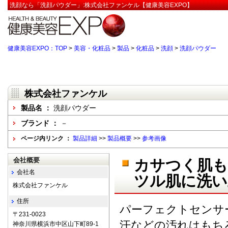
洗顔なら「洗顔パウダー」:株式会社ファンケル【健康美容EXPO】
健康美容EXPO：TOP
>
美容・化粧品
>
製品
>
化粧品
>
洗顔
>
洗顔パウダー
株式会社ファンケル
製品名 ：
洗顔パウダー
ブランド ：
－
ページ内リンク ：
製品詳細
>>
製品概要
>>
参考画像
会社概要
カサつく肌も
会社名
ツル肌に洗い
株式会社ファンケル
住所
パーフェクトセンサ
〒231-0023
汗などの汚れはもち
神奈川県横浜市中区山下町89-1