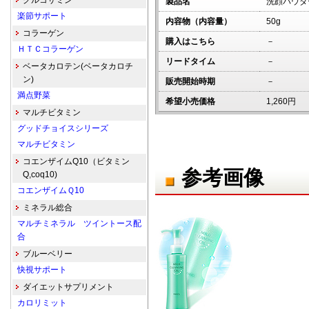
グルコサミン
製品名
洗顔パウダ
楽節サポート
内容物（内容量）
50g
コラーゲン
購入はこちら
－
ＨＴＣコラーゲン
リードタイム
－
ベータカロテン(ベータカロチ
ン)
販売開始時期
－
満点野菜
希望小売価格
1,260円
マルチビタミン
グッドチョイスシリーズ
マルチビタミン
コエンザイムQ10（ビタミン
参考画像
Q,coq10)
コエンザイムＱ10
ミネラル総合
マルチミネラル ツイントース配
合
ブルーベリー
快視サポート
ダイエットサプリメント
カロリミット