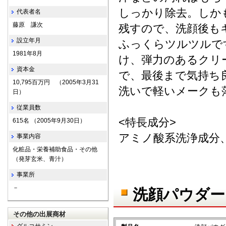
しっかり除去。しか
代表者名
藤原 謙次
残すので、洗顔後も
設立年月
ふっくらツルツルで
1981年8月
け、弾力のあるクリ
資本金
で、最後まで気持ち
10,795百万円 （2005年3月31
洗いで軽いメークも
日）
従業員数
<特長成分>
615名 （2005年9月30日）
アミノ酸系洗浄成分
事業内容
化粧品・栄養補助食品・その他
（発芽玄米、青汁）
事業所
－
洗顔パウダー
その他の出展商材