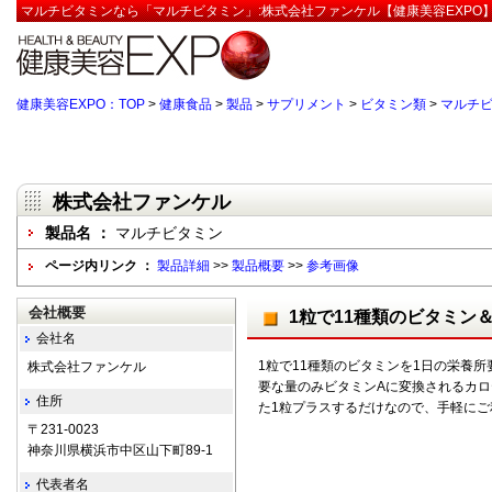
マルチビタミンなら「マルチビタミン」:株式会社ファンケル【健康美容EXPO
健康美容EXPO：TOP
>
健康食品
>
製品
>
サプリメント
>
ビタミン類
>
マルチ
株式会社ファンケル
製品名 ：
マルチビタミン
ページ内リンク ：
製品詳細
>>
製品概要
>>
参考画像
会社概要
1粒で11種類のビタミン
会社名
1粒で11種類のビタミンを1日の栄養
株式会社ファンケル
要な量のみビタミンAに変換されるカ
住所
た1粒プラスするだけなので、手軽にご
〒231-0023
神奈川県横浜市中区山下町89-1
代表者名