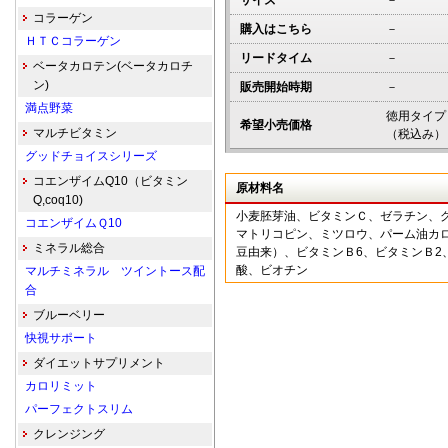
サイズ
－
コラーゲン
購入はこちら
－
ＨＴＣコラーゲン
リードタイム
－
ベータカロテン(ベータカロチ
ン)
販売開始時期
－
満点野菜
徳用タイプ：
希望小売価格
マルチビタミン
（税込み）
グッドチョイスシリーズ
コエンザイムQ10（ビタミン
原材料名
Q,coq10)
小麦胚芽油、ビタミンＣ、ゼラチン、
コエンザイムＱ10
マトリコピン、ミツロウ、パーム油カロ
ミネラル総合
豆由来）、ビタミンＢ6、ビタミンＢ2
酸、ビオチン
マルチミネラル ツイントース配
合
ブルーベリー
快視サポート
ダイエットサプリメント
カロリミット
パーフェクトスリム
クレンジング