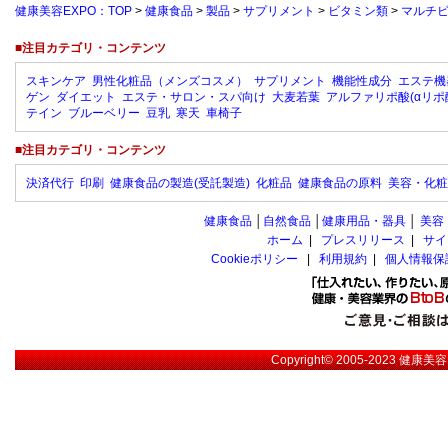
健康美容EXPO：TOP
>
健康食品
>
製品
>
サプリメント
>
ビタミン類
>
マルチ
■注目カテゴリ・コンテンツ
スキンケア
男性化粧品（メンズコスメ）
サプリメント
機能性成分
エステ機
ゲン
ダイエット
エステ・サロン・スパ向け
大麦若葉
アルファリポ酸(αリポ
テイン
ブルーベリー
豆乳
寒天
車椅子
■注目カテゴリ・コンテンツ
決済代行
印刷
健康食品の製造(受託製造)
化粧品
健康食品の原料
美容・化粧
健康食品
│
自然食品
│
健康用品・器具
│
美容
ホーム
|
プレスリリース
|
サイ
Cookieポリシー
|
利用規約
|
個人情報保
Copyright© 2005-2023
健康美容