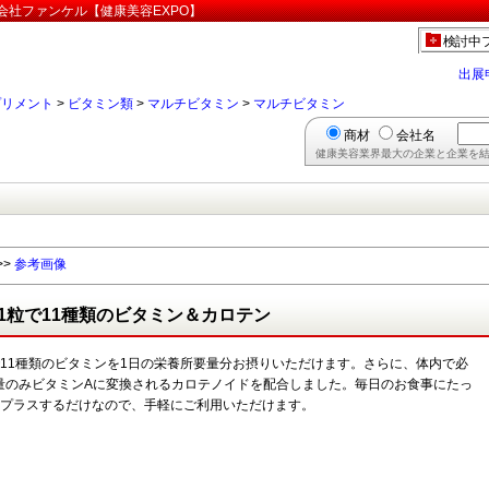
会社ファンケル【健康美容EXPO】
検討中
出展
プリメント
>
ビタミン類
>
マルチビタミン
>
マルチビタミン
商材
会社名
健康美容業界最大の企業と企業を結
>>
参考画像
1粒で11種類のビタミン＆カロテン
で11種類のビタミンを1日の栄養所要量分お摂りいただけます。さらに、体内で必
量のみビタミンAに変換されるカロテノイドを配合しました。毎日のお食事にたっ
粒プラスするだけなので、手軽にご利用いただけます。