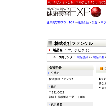
マルチビタミンなら「マルチビタミン」:株式
健康美容EXPO：TOP
>
健康食品
>
製品
>
サ
株式会社ファンケル
製品名 ：
マルチビタミン
ページ内リンク ：
製品詳細
>>
製品概要
会社概要
会社名
1粒
株式会社ファンケル
要な
住所
た1
〒231-0023
神奈川県横浜市中区山下町89-1
代表者名