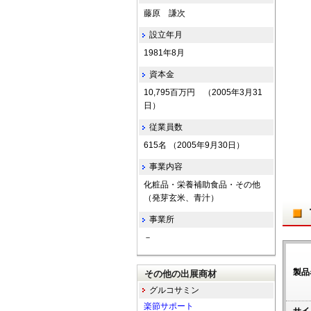
藤原 謙次
設立年月
1981年8月
資本金
10,795百万円 （2005年3月31
日）
従業員数
615名 （2005年9月30日）
事業内容
化粧品・栄養補助食品・その他
（発芽玄米、青汁）
事業所
－
製品
その他の出展商材
グルコサミン
楽節サポート