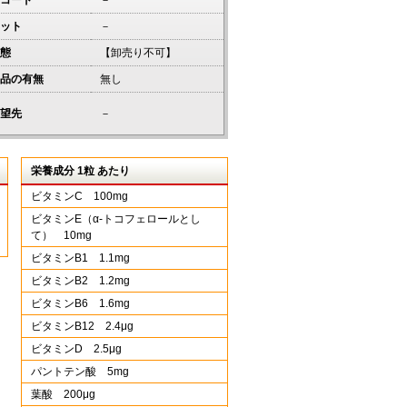
コード
－
ット
－
態
【卸売り不可】
品の有無
無し
望先
－
栄養成分 1粒 あたり
ビタミンC 100mg
ビタミンE（α-トコフェロールとし
て） 10mg
ビタミンB1 1.1mg
ビタミンB2 1.2mg
ビタミンB6 1.6mg
ビタミンB12 2.4μg
ビタミンD 2.5μg
パントテン酸 5mg
葉酸 200μg