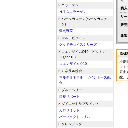
サイ
コラーゲン
購入
ＨＴＣコラーゲン
リー
ベータカロテン(ベータカロチ
ン)
販売
満点野菜
希望
マルチビタミン
グッドチョイスシリーズ
コエンザイムQ10（ビタミン
原材
Q,coq10)
小麦
コエンザイムＱ10
マト
ミネラル総合
豆由
酸、
マルチミネラル ツイントース配
合
ブルーベリー
快視サポート
ダイエットサプリメント
カロリミット
パーフェクトスリム
クレンジング