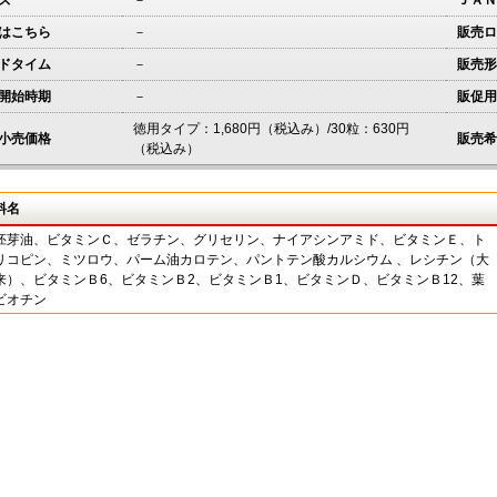
ズ
－
ＪＡＮ
はこちら
－
販売ロ
ドタイム
－
販売形
開始時期
－
販促用
徳用タイプ：1,680円（税込み）/30粒：630円
小売価格
販売希
（税込み）
料名
胚芽油、ビタミンＣ、ゼラチン、グリセリン、ナイアシンアミド、ビタミンＥ、ト
リコピン、ミツロウ、パーム油カロテン、パントテン酸カルシウム 、レシチン（大
来）、ビタミンＢ6、ビタミンＢ2、ビタミンＢ1、ビタミンＤ、ビタミンＢ12、葉
ビオチン