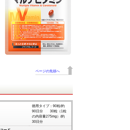
ページの先頭へ
徳用タイプ：90粒/約
90日分 30粒（1粒
の内容量275mg）/約
30日分