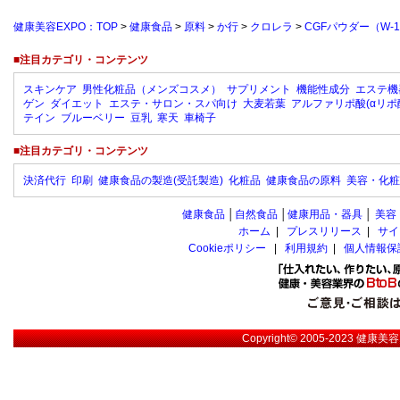
健康美容EXPO：TOP
>
健康食品
>
原料
>
か行
>
クロレラ
>
CGFパウダー（W-1
■注目カテゴリ・コンテンツ
スキンケア
男性化粧品（メンズコスメ）
サプリメント
機能性成分
エステ機
ゲン
ダイエット
エステ・サロン・スパ向け
大麦若葉
アルファリポ酸(αリポ
テイン
ブルーベリー
豆乳
寒天
車椅子
■注目カテゴリ・コンテンツ
決済代行
印刷
健康食品の製造(受託製造)
化粧品
健康食品の原料
美容・化粧
健康食品
│
自然食品
│
健康用品・器具
│
美容
ホーム
|
プレスリリース
|
サイ
Cookieポリシー
|
利用規約
|
個人情報保
Copyright© 2005-2023
健康美容