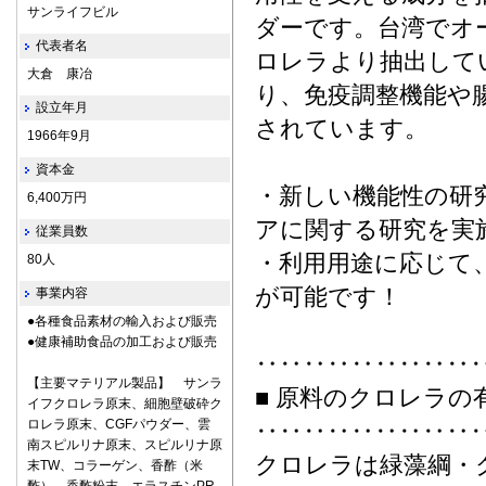
サンライフビル
ダーです。台湾でオ
代表者名
ロレラより抽出して
大倉 康冶
り、免疫調整機能や
設立年月
されています。
1966年9月
資本金
・新しい機能性の研
6,400万円
アに関する研究を実
従業員数
・利用用途に応じて
80人
が可能です！
事業内容
●各種食品素材の輸入および販売
●健康補助食品の加工および販売
‥‥‥‥‥‥‥‥‥
【主要マテリアル製品】 サンラ
■ 原料のクロレラの
イフクロレラ原末、細胞壁破砕ク
ロレラ原末、CGFパウダー、雲
‥‥‥‥‥‥‥‥‥
南スピルリナ原末、スピルリナ原
クロレラは緑藻綱・
末TW、コラーゲン、香酢（米