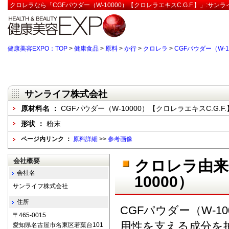
クロレラなら「CGFパウダー（W-10000）【クロレラエキスC.G.F.】」:サン
健康美容EXPO：TOP
>
健康食品
>
原料
>
か行
>
クロレラ
>
CGFパウダー（W-1
サンライフ株式会社
原材料名 ：
CGFパウダー（W-10000）【クロレラエキスC.G.F.
形状 ：
粉末
ページ内リンク ：
原料詳細
>>
参考画像
会社概要
クロレラ由来
会社名
10000）
サンライフ株式会社
住所
CGFパウダー（W-1
〒465-0015
用性を支える成分を
愛知県名古屋市名東区若葉台101