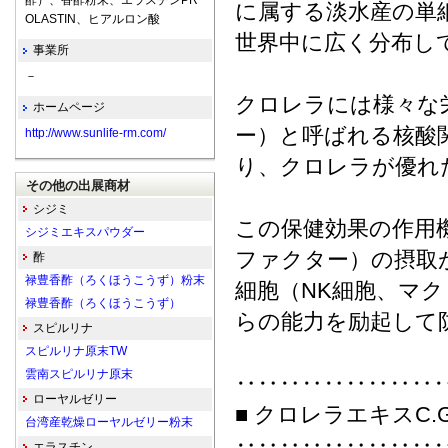
酢）、香酢粉末、エラスチンPR
に属する淡水産の単
OLASTIN、ヒアルロン酸
世界中に広く分布し
事業所
－
クロレラには様々な栄
ホームページ
ー）と呼ばれる核酸
http://www.sunlife-rm.com/
り、クロレラが優れ
その他の出展商材
シジミ
この保健効果の作用機
シジミエキスパウダー
ファクター）の摂取
酢
禄豊香酢（ろくほうこうず）粉末
細胞（NK細胞、マ
禄豊香酢（ろくほうこうず）
らの能力を励起して
スピルリナ
スピルリナ原末TW
雲南スピルリナ原末
‥‥‥‥‥‥‥‥‥
ローヤルゼリー
■ クロレラエキスC.
台湾産乾燥ローヤルゼリー粉末
‥‥‥‥‥‥‥‥‥
エラスチン