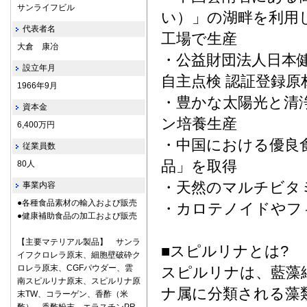
サンライフビル
い）」の湖畔を利用
代表者名
工場で生産
大倉 康冶
・公益財団法人日本健
設立年月
自主点検 認証登録原
1966年9月
・豊かな太陽光と清
資本金
ン培養生産
6,400万円
・中国における優良
従業員数
品」を取得
80人
・天然のマルチビタ
事業内容
●各種食品素材の輸入および販売
・カロテノイドやフ
●健康補助食品の加工および販売
【主要マテリアル製品】 サンラ
■スピルリナとは?
イフクロレラ原末、細胞壁破砕ク
ロレラ原末、CGFパウダー、雲
スピルリナは、藍藻
南スピルリナ原末、スピルリナ原
ナ属に分類される藻類
末TW、コラーゲン、香酢（米