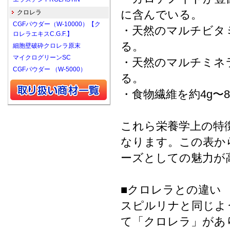
に含んでいる。
クロレラ
CGFパウダー（W-10000）【ク
・天然のマルチビタ
ロレラエキスC.G.F.】
る。
細胞壁破砕クロレラ原末
マイクログリーンSC
・天然のマルチミネ
CGFパウダー （W-5000）
る。
・食物繊維を約4g〜8
これら栄養学上の特
なります。この表か
ーズとしての魅力が
■クロレラとの違い
スピルリナと同じよ
て「クロレラ」があ