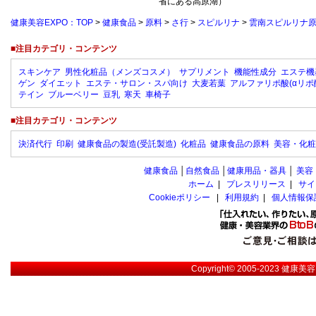
省にある高原湖）
健康美容EXPO：TOP
>
健康食品
>
原料
>
さ行
>
スピルリナ
>
雲南スピルリナ
■注目カテゴリ・コンテンツ
スキンケア
男性化粧品（メンズコスメ）
サプリメント
機能性成分
エステ機
ゲン
ダイエット
エステ・サロン・スパ向け
大麦若葉
アルファリポ酸(αリポ
テイン
ブルーベリー
豆乳
寒天
車椅子
■注目カテゴリ・コンテンツ
決済代行
印刷
健康食品の製造(受託製造)
化粧品
健康食品の原料
美容・化粧
健康食品
│
自然食品
│
健康用品・器具
│
美容
ホーム
|
プレスリリース
|
サイ
Cookieポリシー
|
利用規約
|
個人情報保
Copyright© 2005-2023
健康美容