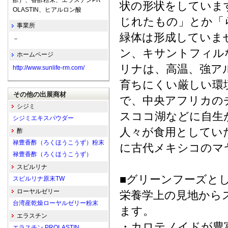
酢）、香酢粉末、エラスチンPR
状の形状をしていま
OLASTIN、ヒアルロン酸
じれたもの」とか「ら
事業所
緑体は形成していま
－
ン、キサントフィル
ホームページ
リナは、高温、強ア
http://www.sunlife-rm.com/
育ちにくい厳しい環
その他の出展商材
で、中央アフリカの
シジミ
スココ湖などに自生
シジミエキスパウダー
人々が食用としてい
酢
禄豊香酢（ろくほうこうず）粉末
に古代メキシコのマ
禄豊香酢（ろくほうこうず）
スピルリナ
■グリーンフーズと
スピルリナ原末TW
ローヤルゼリー
栄養学上の見地から
台湾産乾燥ローヤルゼリー粉末
ます。
エラスチン
・カロテノイドが豊
エラスチン PROLASTIN