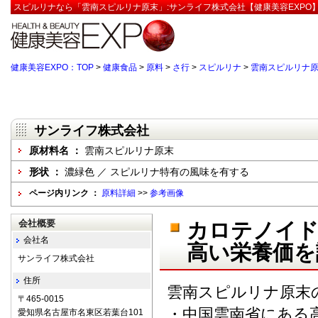
スピルリナなら「雲南スピルリナ原末」:サンライフ株式会社【健康美容EXPO
健康美容EXPO：TOP
>
健康食品
>
原料
>
さ行
>
スピルリナ
>
雲南スピルリナ
サンライフ株式会社
原材料名 ：
雲南スピルリナ原末
形状 ：
濃緑色 ／ スピルリナ特有の風味を有する
ページ内リンク ：
原料詳細
>>
参考画像
会社概要
カロテノイド
会社名
高い栄養価を
サンライフ株式会社
住所
雲南スピルリナ原末
〒465-0015
・中国雲南省にある
愛知県名古屋市名東区若葉台101