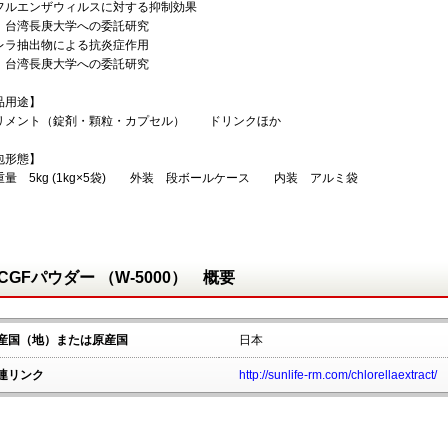
フルエンザウィルスに対する抑制効果
：台湾長庚大学への委託研究
レラ抽出物による抗炎症作用
：台湾長庚大学への委託研究
品用途】
リメント（錠剤・顆粒・カプセル） ドリンクほか
包形態】
重量 5kg (1kg×5袋) 外装 段ボールケース 内装 アルミ袋
CGFパウダー （W-5000） 概要
産国（地）または原産国
日本
連リンク
http://sunlife-rm.com/chlorellaextract/