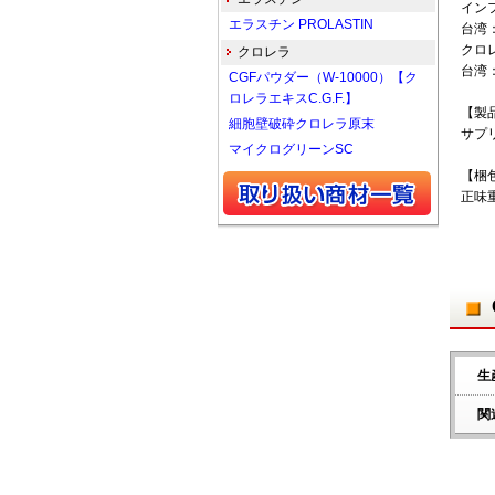
イン
エラスチン PROLASTIN
台湾
クロ
クロレラ
台湾
CGFパウダー（W-10000）【ク
ロレラエキスC.G.F.】
【製
細胞壁破砕クロレラ原末
サプ
マイクログリーンSC
【梱
正味
生
関