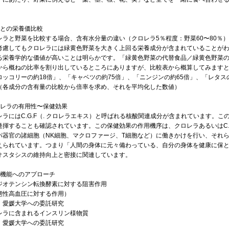
菜との栄養価比較
レラと野菜を比較する場合、含有水分量の違い（クロレラ5％程度：野菜60〜80％
考慮してもクロレラには緑黄色野菜を大きく上回る栄養成分が含まれていることが
る栄養学的な価値が高いことは明らかです。「緑黄色野菜の代替食品／緑黄色野菜の
から概ねの比率を割り出しているところにありますが、比較表から概算してみますと
ロッコリーの約18倍」、「キャベツの約75倍」、「ニンジンの約65倍」、「レタス
（各成分の含有量の比較から倍率を求め、それを平均化した数値）
ロレラの有用性〜保健効果
レラにはC.G.F（. クロレラエキス）と呼ばれる核酸関連成分が含まれています。
発揮することも確認されています。この保健効果の作用機序は、クロレラあるいはC.G
パ器官の諸細胞（NK細胞、マクロファージ、T細胞など）に働きかけを行い、それ
えられています。つまり「人間の身体に元々備わっている、自分の身体を健康に保
オスタシスの維持向上と密接に関連しています。
体機能へのアプローチ
ジオテンシン転換酵素に対する阻害作用
態性高血圧に対する作用）
：愛媛大学への委託研究
レラに含まれるインスリン様物質
：愛媛大学への委託研究