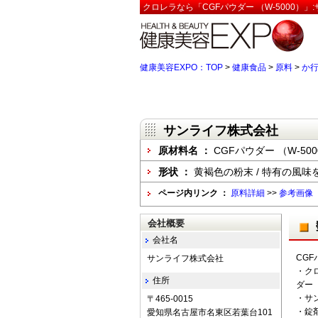
クロレラなら「CGFパウダー （W-5000）
健康美容EXPO：TOP
>
健康食品
>
原料
>
か
サンライフ株式会社
原材料名 ：
CGFパウダー （W-500
形状 ：
黄褐色の粉末 / 特有の風味
ページ内リンク ：
原料詳細
>>
参考画像
会社概要
会社名
CGF
サンライフ株式会社
・ク
住所
ダー
・サ
〒465-0015
・錠
愛知県名古屋市名東区若葉台101