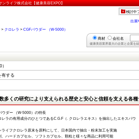
」:サンライフ株式会社【健康美容EXPO】
検討中
出展
行
>
クロレラ
>
CGFパウダー （W-5000）
商材
会社名
健康美容業界最大の企業と企業を結
0）
を有する
数多くの研究により支えられる歴史と安心と信頼を支える各種
パウダー （W-5000）の特長
ロレラの有用成分のひとつであるC.G.F（. クロレラエキス）を抽出したエキスパウ
ンライフクロレラ原末を原料にして、日本国内で抽出・粉末加工を実施
剤、ハードカプセル、ソフトカプセル、顆粒と様々な商品に利用可能