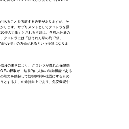
）があることを考慮する必要がありますが、そ
わかります。サプリメントとしてクロレラを摂
10倍の力価」とされる所以は、含有水分量の
、クロレラには「ほうれん草の約17倍」、
の約69倍」の力価があるという換算になりま
この成分の働きにより、クロレラが優れた保健効
.F.の摂取が、結果的に人体の防御機能である
らの能力を励起して防御体制を強固にするもの
とうとする力」の維持向上であり、免疫機能や