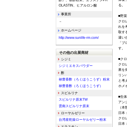
酢）、香酢粉末、エラスチンPR
る。
OLASTIN、ヒアルロン酸
事業所
■野
クロ
－
れを
ホームページ
取す
違い
http://www.sunlife-rm.com/
「ブ
す。
その他の出展商材
■ク
シジミ
クロ
シジミエキスパウダー
果を
酢
リン
禄豊香酢（ろくほうこうず）粉末
と考
禄豊香酢（ろくほうこうず）
ホメ
スピルリナ
■生
スピルリナ原末TW
アン
雲南スピルリナ原末
（本
日本
ローヤルゼリー
クロ
台湾産乾燥ローヤルゼリー粉末
日本
エラスチン