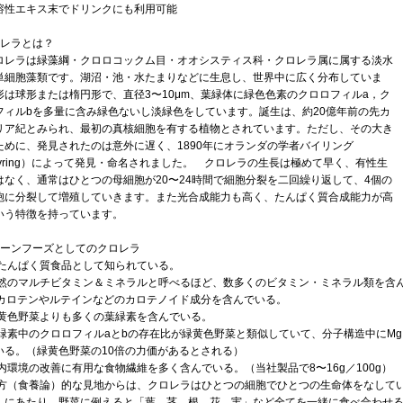
溶性エキス末でドリンクにも利用可能
ロレラとは？
レラは緑藻綱・クロロコックム目・オオシスティス科・クロレラ属に属する淡水
単細胞藻類です。湖沼・池・水たまりなどに生息し、世界中に広く分布していま
形は球形または楕円形で、直径3〜10μm、葉緑体に緑色色素のクロロフィルa，ク
フィルbを多量に含み緑色ないし淡緑色をしています。誕生は、約20億年前の先カ
リア紀とみられ、最初の真核細胞を有する植物とされています。ただし、その大き
ために、発見されたのは意外に遅く、1890年にオランダの学者バイリング
ayring）によって発見・命名されました。 クロレラの生長は極めて早く、有性生
はなく、通常はひとつの母細胞が20〜24時間で細胞分裂を二回繰り返して、4個の
胞に分裂して増殖していきます。また光合成能力も高く、たんぱく質合成能力が高
いう特徴を持っています。
リーンフーズとしてのクロレラ
高たんぱく質食品として知られている。
天然のマルチビタミン＆ミネラルと呼べるほど、数多くのビタミン・ミネラル類を含
β-カロテンやルテインなどのカロテノイド成分を含んでいる。
緑黄色野菜よりも多くの葉緑素を含んでいる。
葉緑素中のクロロフィルaとbの存在比が緑黄色野菜と類似していて、分子構造中にM
いる。（緑黄色野菜の10倍の力価があるとされる）
腸内環境の改善に有用な食物繊維を多く含んでいる。（当社製品で8〜16g／100g）
漢方（食養論）的な見地からは、クロレラはひとつの細胞でひとつの生命体をなして
」にあたり、野菜に例えると「葉、茎、根、花、実」など全てを一緒に食べ合わせ