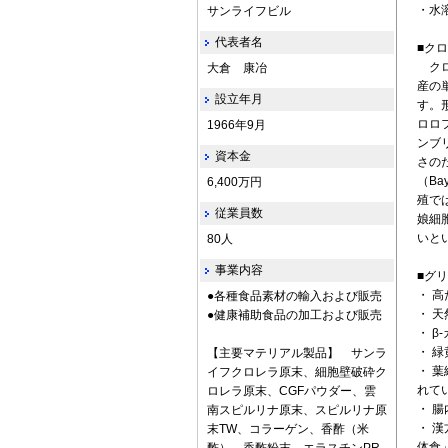
・水
サンライフビル
代表者名
■ク
クロ
大倉 康冶
産の
設立年月
す。
ロロ
1966年9月
ンブ
資本金
さの
（B
6,400万円
殖で
従業員数
娘細
いと
80人
事業内容
■グ
・ 
●各種食品素材の輸入および販売
・ 
●健康補助食品の加工および販売
・ 
・ 
【主要マテリアル製品】 サンラ
・ 
イフクロレラ原末、細胞壁破砕ク
れて
ロレラ原末、CGFパウダー、雲
・ 
南スピルリナ原末、スピルリナ原
・ 
末TW、コラーゲン、香酢（米
体食